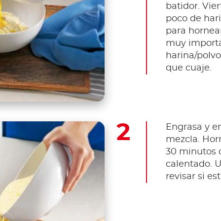
batidor. Vie
poco de hari
para hornear
muy importan
harina/polvo
que cuaje.
Engrasa y en
mezcla. Hor
30 minutos 
calentado. U
revisar si es