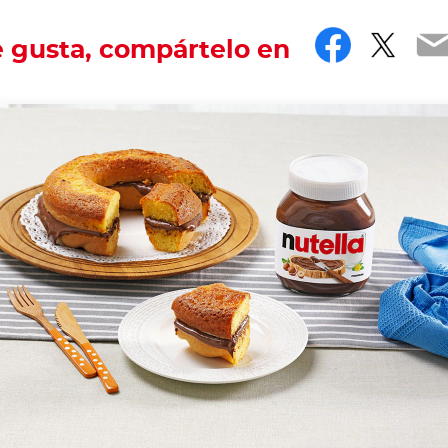
Facebo
Twit
E
e gusta, compártelo en