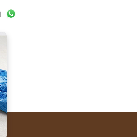
ok
ter
mail
WhatsApp