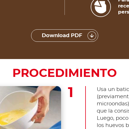
rece
pers
Download PDF
PROCEDIMIENTO
Usa un batid
(previament
microondas) 
que la consi
Luego, poco
los huevos b