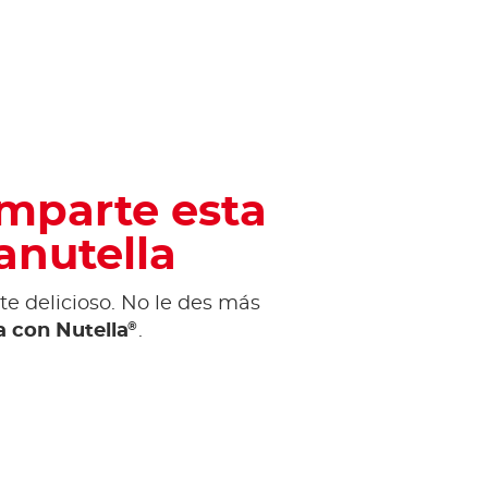
omparte esta
anutella
e delicioso. No le des más
®
a con Nutella
.