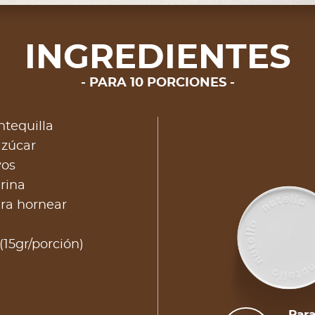
INGREDIENTES
PARA 10 PORCIONES
tequilla
azúcar
vos
rina
ra hornear
15gr/porción)
Para