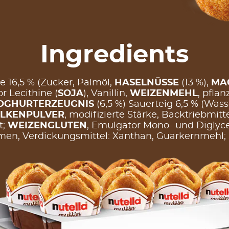
Ingredients
 16,5 % (Zucker, Palmöl,
HASELNÜSSE
(13 %),
MA
r Lecithine (
SOJA
), Vanillin,
WEIZENMEHL
, pfla
OGHURTERZEUGNIS
(6,5 %) Sauerteig 6,5 % (Wass
LKENPULVER
, modifizierte Stärke, Backtriebmit
t;
WEIZENGLUTEN
, Emulgator Mono- und Diglyce
en, Verdickungsmittel: Xanthan, Guarkernmehl; 