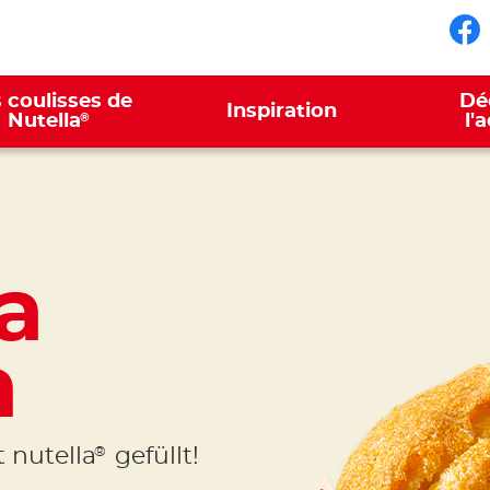
Su
 coulisses de
Dé
Inspiration
®
Nutella
l'
a
n
 nutella
gefüllt!
®