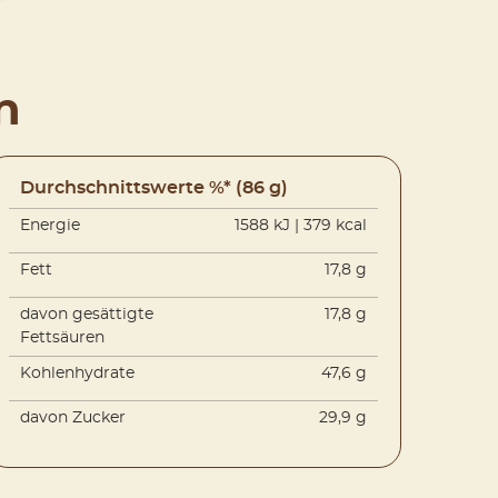
n
Durchschnittswerte %* (86 g)
Energie
1588 kJ | 379 kcal
Fett
17,8 g
davon gesättigte
17,8 g
Fettsäuren
Kohlenhydrate
47,6 g
davon Zucker
29,9 g