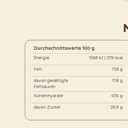
Durchschnittswerte 100 g
Energie
1588 kJ | 379 kcal
Fett
17,8 g
davon gesättigte
17,8 g
Fettsäuren
Kohlenhydrate
47,6 g
davon Zucker
29,9 g