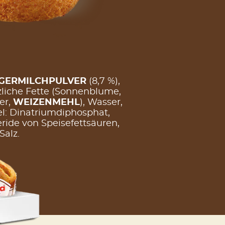
GERMILCHPULVER
(8,7 %),
nzliche Fette (Sonnenblume,
er,
WEIZENMEHL
), Wasser,
tel: Dinatriumdiphosphat,
ride von Speisefettsäuren,
Salz.