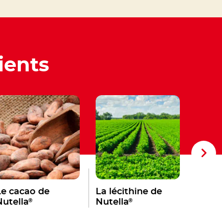
ients
Le cacao de
La lécithine de
La van
®
®
Nutella
Nutella
Nutel