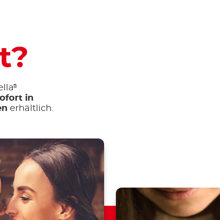
t?
®
lla
ofort in
en
erhältlich.