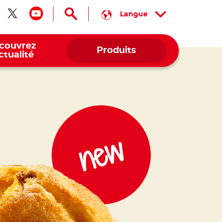
Langue
ivez-nous sur facebook
Suivez-nous sur twitter
Suivez-nous sur youtube
couvrez
Produits
actualité
new