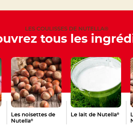
LES COULISSES DE NUTELLA®
uvrez tous les ingréd
®
Les noisettes de
Le lait de Nutella
®
Nutella