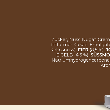
Zucker, Nuss-Nugat-Creme
fettarmer Kakao, Emulgato
Kokosnuss),
EIER
(8,5 %),
J
EIGELB (4,5 %),
SÜSSMO
Natriumhydrogencarbona
Arom