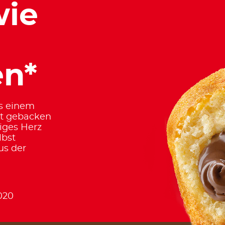
wie
n*
us einem
rt gebacken
iges Herz
lbst
us der
020