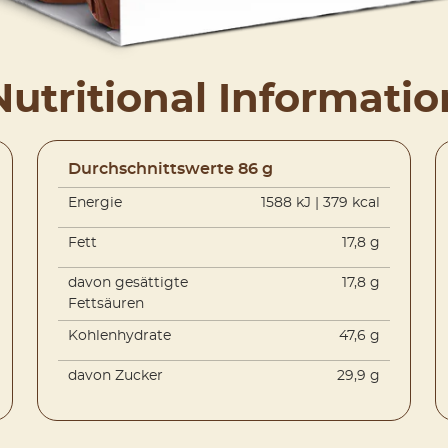
Nutritional Informatio
Durchschnittswerte 86 g
Energie
1588 kJ | 379 kcal
Fett
17,8 g
davon gesättigte
17,8 g
Fettsäuren
Kohlenhydrate
47,6 g
davon Zucker
29,9 g