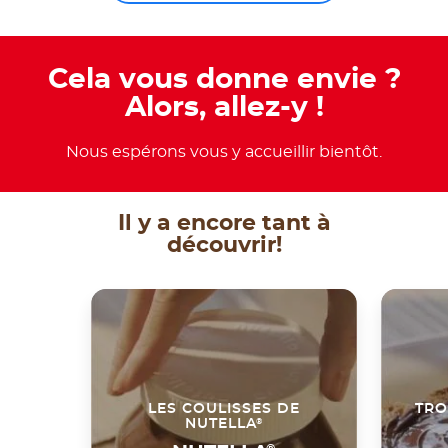
Cela vous donne envie ?
Alors, allez-y !
Nous espérons vous y accueillir bientôt.
Il y a encore tant à
découvrir!
LES COULISSES DE
TRO
®
NUTELLA