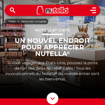
Open 
Home
Découvrez l'actualité
NUTELLA
CAFÉ
®
UN NOUVEL ENDROIT
POUR APPRÉCIER
NUTELLA
®
Si vous voyagez aux États-Unis, poussez la porte
de l'un des deux Nutella
Cafés !
Tous les
®
inconditionnels du Nutella
du monde entier sont
®
les bienvenus.
Scroll D