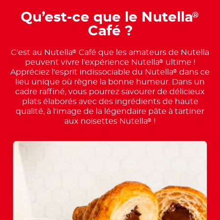
Qu’est-ce que le Nutella
®
Café ?
C'est au Nutella
Café que les amateurs de Nutella
®
peuvent vivre l'expérience Nutella
ultime !
®
Appréciez l'esprit indissociable du Nutella
dans ce
®
lieu unique où règne la bonne humeur. Dans un
cadre raffiné, vous pourrez savourer de délicieux
plats élaborés avec des ingrédients de haute
qualité, à l'image de la légendaire pâte à tartiner
aux noisettes Nutella
!
®