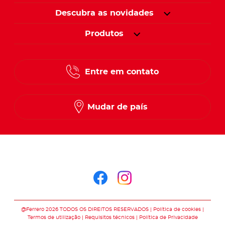
Descubra as novidades
Produtos
Entre em contato
Mudar de país
Siga-nos no
Siga-nos no faceb
Siga-nos no in
@Ferrero 2026 TODOS OS DIREITOS RESERVADOS
Política de cookies
Termos de utilização
Requisitos técnicos
Política de Privacidade