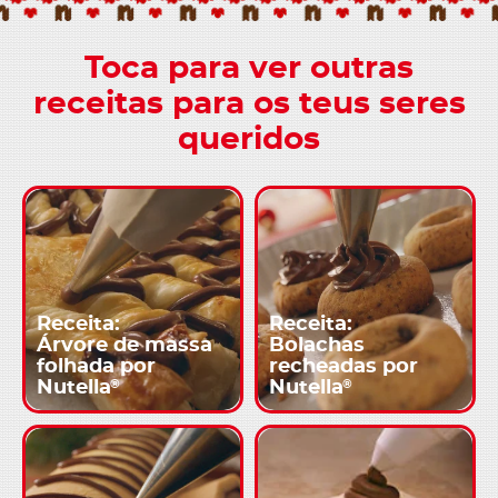
Toca para ver outras
receitas para os teus seres
queridos
Receita:
Receita:
Árvore de massa
Bolachas
folhada por
recheadas por
®
®
Nutella
Nutella