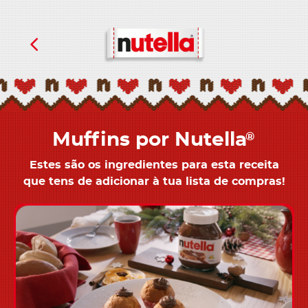
Muffins por Nutella
®
Estes são os ingredientes para esta receita
que tens de adicionar à tua lista de compras!