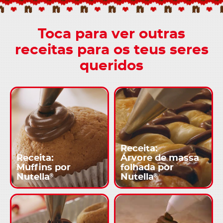
Toca para ver outras
receitas para os teus seres
queridos
Receita:
Receita:
Árvore de massa
Muffins por
folhada por
®
®
Nutella
Nutella