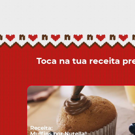
Toca na tua receita pr
Receita:
®
Muffins por Nutella