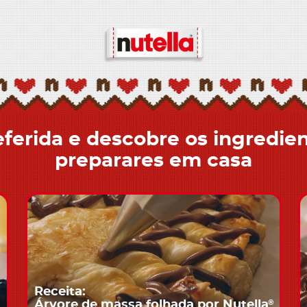
eferida e descobre os ingredie
preparares em casa
Receita:
®
Árvore de massa folhada por Nutella