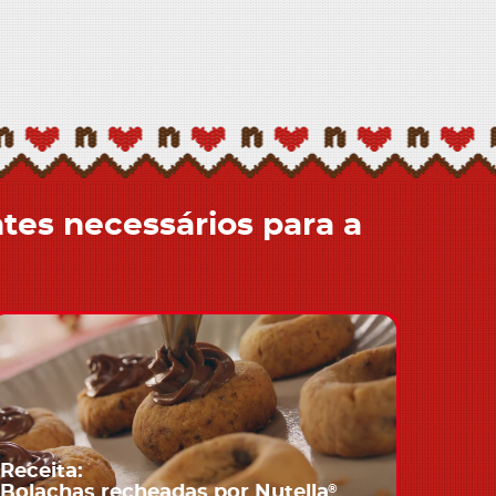
ntes necessários para a
Receita:
®
Bolachas recheadas por Nutella