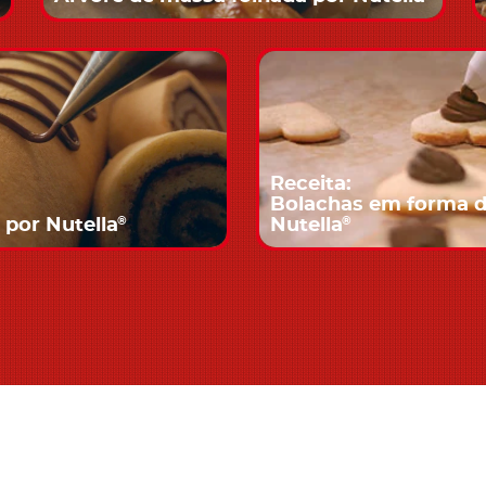
Receita:
Bolachas em forma d
®
®
 por Nutella
Nutella