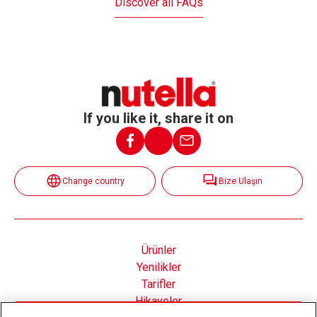
Discover all FAQs
US, and peanut flour from South America.
Ferrero’s ethical, social and environmental principles for
responsible sourcing of raw materials are defined in our
Code of Business Conduct and our Supplier Code.
If you like it, share it on
Change country
Bize Ulaşın
Ürünler
Yenilikler
Tarifler
Hikayeler