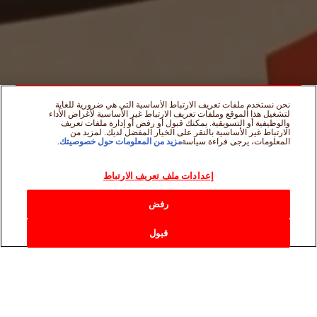
نحن نستخدم ملفات تعريف الارتباط الأساسية التي هي ضرورية للغاية
لتشغيل هذا الموقع وملفات تعريف الارتباط غير الأساسية لأغراض الأداء
والوظيفية أو التسويقية. يمكنك قبول أو رفض أو إدارة ملفات تعريف
الارتباط غير الأساسية بالنقر على الخيار المفضل لديك. لمزيد من
المعلومات، يرجى قراءة سياسة
مزيد من المعلومات حول خصوصيتك
.
إعدادات ملف تعريف الارتباط
رفض
Scroll Down
WhatsApp
Email
Twitter
Facebook
إذا أعجبك شاركه على
قبول
يمكنك هنا اكتشاف أخبار ومستجدات
Nutella
®
لابتكار لحظات أكثر إشراقاً في حياتك.
من عيد الفصح إلى عيد الميلاد، ومن عيد الحب إلى عيد الأب،