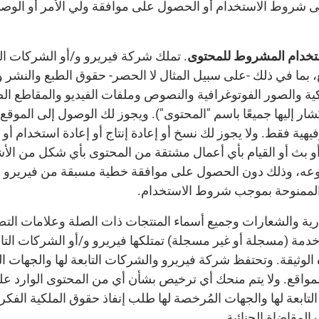
لى شروط الاستخدام أو الحصول على موافقة ولي الأمر أو الوصي 
. تملك شركة فيريرو و/أو الشركات التا
 بما في ذلك -على سبيل المثال لا الحصر- حقوق الطبع والنشر و
ة والصور الفوتوغرافية والنصوص وملفات الفيديو والمقاطع الصو
ُشار إليها جميعًا باسم "المحتوى"). ويجوز لك الوصول إلى الموق
ية فقط. ولا يجوز لك نسخ أو إعادة إنتاج أو إعادة استخدام أو 
 أو بث أو القيام بأي أعمال مشتقة من المحتوى بأي شكل من ال
وعه، وذلك دون الحصول على موافقة خطية مسبقة من فيريرو أو
الممنوحة بموجب شروط الاستخدام.
تجارية والشعارات وجميع أسماء المنتجات ذات الصلة وعلامات ال
دمة (مسجلة أو غير مسجلة) تمتلكها فيريرو و/أو الشركات التابع
لوثيقة. وتحتفظ شركة فيريرو والشركات التابعة لها والجهات ال
لمواقع. ولا يتم منحك أي ترخيص بشأن أي من المحتوى الوارد عل
لتابعة لها والجهات المُرخصة لها طلب إنفاذ حقوق الملكية الفك
لمقاضاة الجنائية.