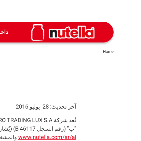
داخ
Home
آخر تحديث: 28 يوليو 2016
"ب" (رقم السجل B 46117) (يُشار إليها فيما يلي بـ "فيريرو" أو "نحن" أو "نا") مالك المحتوى الإلكتروني في موقع
www.nutella.com/ar/al
والمشغل 