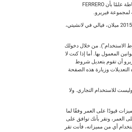
المذكور آنفًا (يُشار إلى كل منها على حدة باسم "الموقع" وإليها مجتمعة باسم "المواقع"). يُرجى الإحاطة علمًا بأن FERRERO
تم إنشاء الموقع وإدارته بالنيابة عن فيريرو من قبل Ogilvy Interactive S.r.l.، والكائن مقرها في 20158 ميلان، فيالي في لانشيتي،
ط الاستخدام"). من خلال دخولك
نين المعمول بها. أما إذا كنت لا
يرو أن تقوم بتعديل شروط
 التعديلات وزيارة هذه الصفحة
ليست للاستخدام التجاري. ولا
 المميزات قيودًا على العمر وفقًا لما
ى العمر، وتقر بأنك توافق على
خدام أي من مميزاته، فأنت تقر