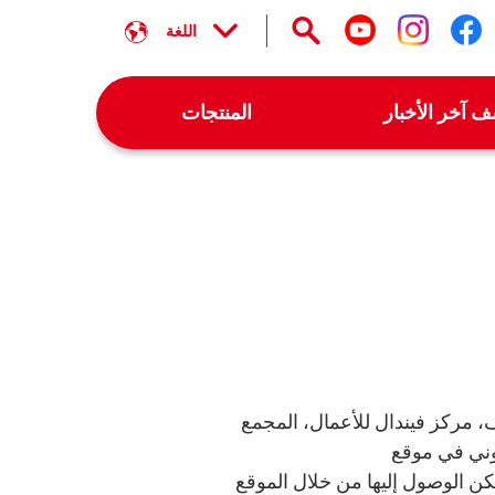
اللغة
تابعنا على facebook
تابعنا على instagram
تابعنا على youtube
 آخر الأخبار
المنتجات
FE، الكائن مكتبها المسجل في فيندال L-2632، رو دي تريف، مركز فيندال للأعمال، المجمع
ن الوصول إليها من خلال الموقع