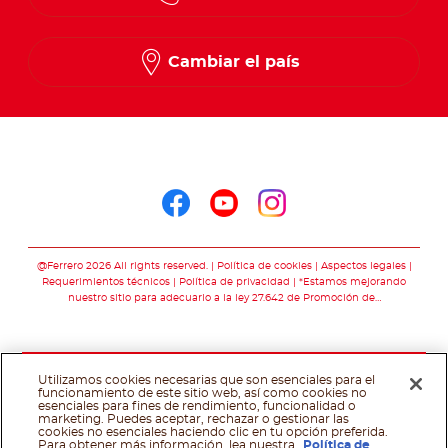
Cambiar el país
Seguinos en
Seguinos en facebo
Seguinos en you
Seguinos en 
@Ferrero 2026 All rights reserved.
Política de cookies
Aspectos legales
Requerimientos técnicos
Política de privacidad
*Estamos mejorando
nuestro sitio para adecuarlo a la ley 27.642 de Promoción de…
Utilizamos cookies necesarias que son esenciales para el
funcionamiento de este sitio web, así como cookies no
esenciales para fines de rendimiento, funcionalidad o
marketing. Puedes aceptar, rechazar o gestionar las
cookies no esenciales haciendo clic en tu opción preferida.
Para obtener más información, lea nuestra
Política de