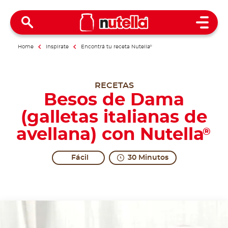
Open 
Home
Inspirate
Encontrá tu receta Nutella
®
RECETAS
Besos de Dama
(galletas italianas de
avellana) con Nutella
®
Fácil
30 Minutos
A kiss that is gentle... and even sweeter.
The most romantic kiss you can have, being made up