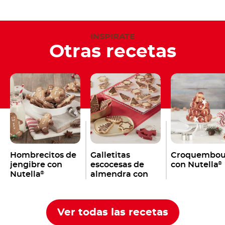
INSPIRATE
Otras recetas
Hombrecitos de
Galletitas
Croquembou
jengibre con
escocesas de
con Nutella
®
Nutella
almendra con
®
Nutella
®
Ver todas las recetas