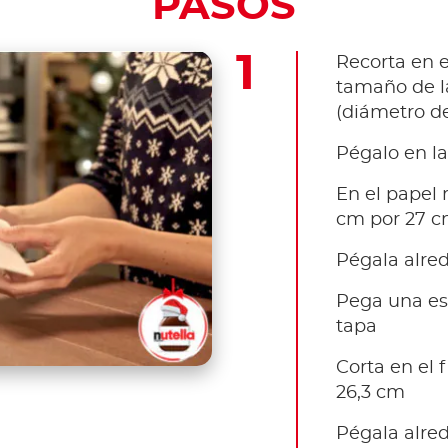
PASOS
Recorta en e
tamaño de la
(diámetro de
Pégalo en la
En el papel r
cm por 27 
Pégala alred
Pega una es
tapa
Corta en el 
26,3 cm
Pégala alred