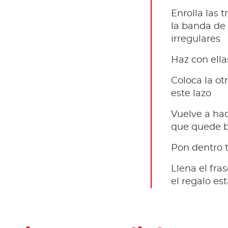
Enrolla las 
la banda de 
irregulares
Haz con ellas
Coloca la ot
este lazo
Vuelve a hac
que quede b
Pon dentro 
Llena el fra
el regalo está