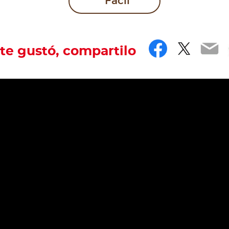
Fácil
Faceboo
Twitt
Em
 te gustó, compartilo