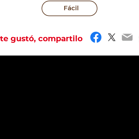
Fácil
Faceboo
Twitt
Em
 te gustó, compartilo