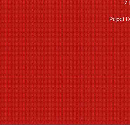
7 
Papel D