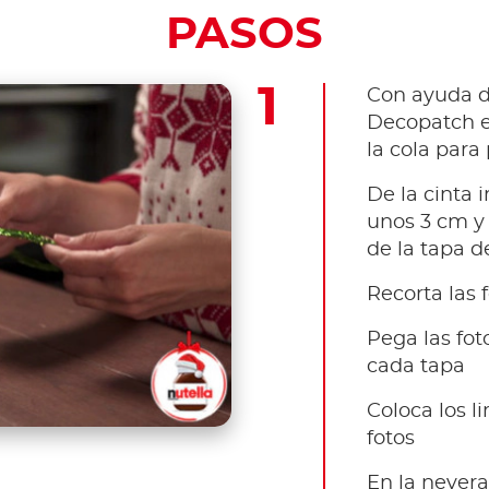
PASOS
Con ayuda d
Decopatch en
la cola para
De la cinta 
unos 3 cm y 
de la tapa d
Recorta las 
Pega las foto
cada tapa
Coloca los l
fotos
En la nevera