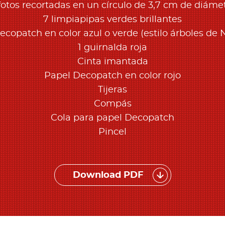
fotos recortadas en un círculo de 3,7 cm de diáme
7 limpiapipas verdes brillantes
ecopatch en color azul o verde (estilo árboles de 
1 guirnalda roja
Cinta imantada
Papel Decopatch en color rojo
Tijeras
Compás
Cola para papel Decopatch
Pincel
Download PDF