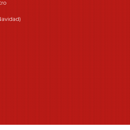
tro
Navidad)