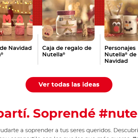
 de Navidad
Caja de regalo de
Personajes
®
®
®
a
Nutella
Nutella
de
Navidad
Ver todas las ideas
artí. Soprendé #nute
darte a soprender a tus seres queridos. Descubri 