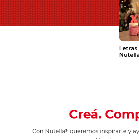
Letras
Nutell
Creá. Comp
®
Con Nutella
queremos inspirarte y ayu