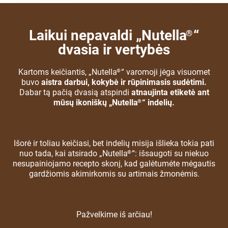
Laikui nepavaldi „Nutella
“
®
dvasia ir vertybės
Kartoms keičiantis, „Nutella
“ varomoji jėga visuomet
®
buvo
aistra darbui, kokybė ir rūpinimasis sudėtimi.
Dabar tą pačią dvasią atspindi
atnaujinta etiketė ant
mūsų ikoniškų „Nutella
“ indelių.
®
Išorė ir toliau keičiasi, bet indelių misija išlieka tokia pati
nuo tada, kai atsirado „Nutella
“: išsaugoti su niekuo
®
nesupainiojamo recepto skonį, kad galėtumėte mėgautis
gardžiomis akimirkomis su artimais žmonėmis.
Pažvelkime iš arčiau!