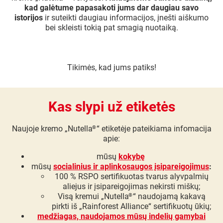
kad galėtume papasakoti jums dar daugiau savo
istorijos
ir suteikti daugiau informacijos, įnešti aiškumo
bei skleisti tokią pat smagią nuotaiką.
Tikimės, kad jums patiks!
Kas slypi už etiketės
Naujoje kremo „Nutella
“ etiketėje pateikiama infomacija
®
apie:
mūsų
kokybę
mūsų
socialinius ir aplinkosaugos įsipareigojimus
:
100 % RSPO sertifikuotas tvarus alyvpalmių
aliejus ir įsipareigojimas nekirsti miškų;
Visą kremui „Nutella
“ naudojamą kakavą
®
pirkti iš „Rainforest Alliance“ sertifikuotų ūkių;
medžiagas, naudojamos mūsų indelių gamybai