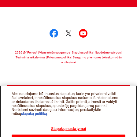
Stebėkite mus
Stebėkite mus facebo
Stebėkite mus twit
Stebėkite mus 
2026 @ "Ferrero" | Visus teisės saugumos
Slapukų politika
Naudojimo sąlygos
Techniniai reikalavimai
Privatumo politika
Saugumo priemonės
Atsakomybės
apribojimai
Mes naudojame būtinuosius slapukus, kurie yra privalomi veikti
šiai svetainei, ir nebūtinuosius slapukus našumo, funkcionalumo
ar rinkodaros tikslams užtikrinti. Galite priimti, atmesti ar valdyti
nebūtinuosius slapukus, spustelėję pageidaujamą parinktį.
Norėdami sužinoti daugiau informacijos, perskaitykite
mūsų
slapukų politiką
.
Slapukų nustatymai