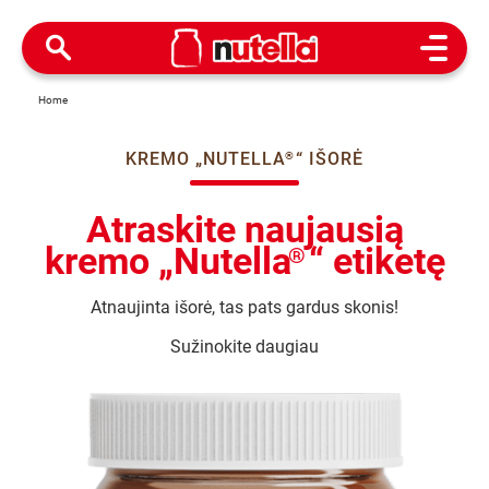
Open M
Home
KREMO „NUTELLA
“ IŠORĖ
®
Atraskite naujausią
kremo „Nutella
“ etiketę
®
Atnaujinta išorė, tas pats gardus skonis!
Sužinokite daugiau