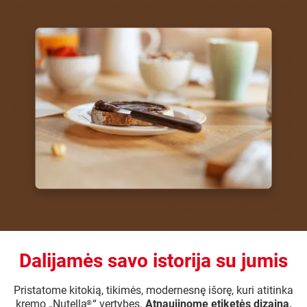
Dalijamės savo istorija su jumis
Pristatome kitokią, tikimės, modernesnę išorę, kuri atitinka
kremo „Nutella
“ vertybes.
Atnaujinome etiketės dizainą,
®