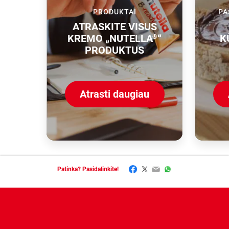
PRODUKTAI
PA
ATRASKITE VISUS
KREMO „NUTELLA
“
K
®
PRODUKTUS
Atrasti daugiau
Facebook
Twitter
Email
WhatsApp
Patinka? Pasidalinkite!