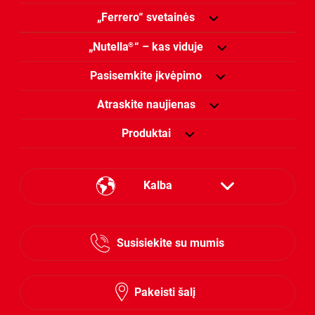
„Ferrero“ svetainės
„Nutella
“ – kas viduje
®
Pasisemkite įkvėpimo
Atraskite naujienas
Produktai
Kalba
Estonian
Susisiekite su mumis
Lithuanian
Latvian
Pakeisti šalį