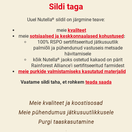
Sildi taga
Uuel Nutella
sildil on järgmine teave:
®
meie
kvaliteet
meie
sotsiaalsed ja keskkonnaalased kohustused
:
100% RSPO sertifitseeritud jätkusuutlik
palmiõli ja pühendunud vastuseis metsade
hävitamisele
kõik Nutella
jaoks ostetud kakaod on pärit
®
Rainforest Alliance'i sertifitseeritud farmidest
meie purkide valmistamiseks kasutatud materjalid
Vaatame sildi taha, et rohkem
teada saada
Meie kvaliteet ja koostisosad
Meie pühendumus jätkusuutlikkusele
Purgi taaskasutamine