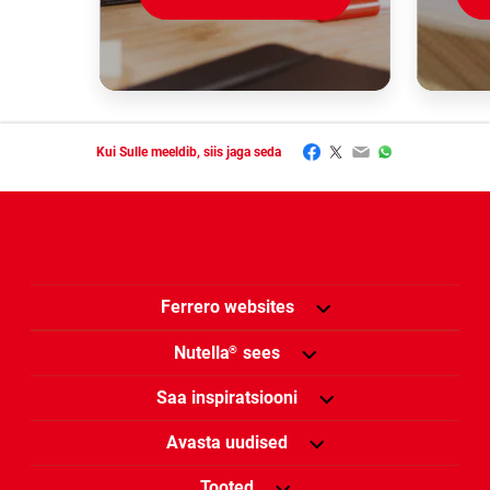
Facebook
Twitter
Email
WhatsApp
Kui Sulle meeldib, siis jaga seda
Ferrero websites
Nutella
sees
®
Saa inspiratsiooni
Avasta uudised
Tooted