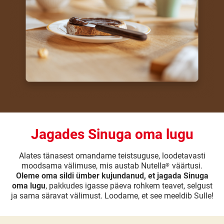
Jagades Sinuga oma lugu
Alates tänasest omandame teistsuguse, loodetavasti
moodsama välimuse, mis austab Nutella
väärtusi.
®
Oleme oma sildi ümber kujundanud, et jagada Sinuga
oma lugu
, pakkudes igasse päeva rohkem teavet, selgust
ja sama säravat välimust. Loodame, et see meeldib Sulle!