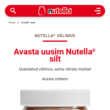
Open M
Home
Nutella
®
sees
NUTELLA
VÄLIMUS
®
Avasta uusim Nutella
®
silt
Uuendatud välimus, sama võrratu maitse!
Avasta rohkem