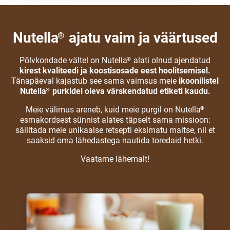
Nutella
ajatu vaim ja väärtused
®
Põlvkondade vältel on Nutella
alati olnud ajendatud
®
kirest kvaliteedi ja koostisosade eest hoolitsemisel.
Tänapäeval kajastub see sama vaimsus meie
ikoonilistel
Nutella
purkidel oleva värskendatud etiketi kaudu.
®
Meie välimus areneb, kuid meie purgil on Nutella
®
esmakordsest sünnist alates täpselt sama missioon:
säilitada meie unikaalse retsepti eksimatu maitse, nii et
saaksid oma lähedastega nautida toredaid hetki.
Vaatame lähemalt!