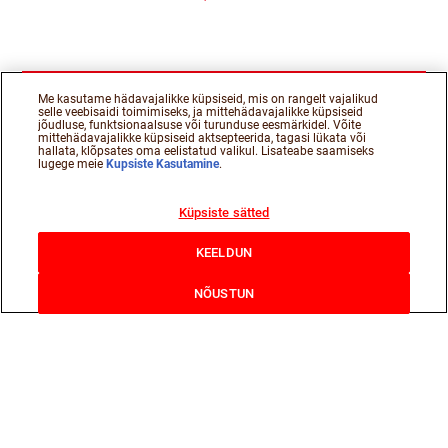
Me kasutame hädavajalikke küpsiseid, mis on rangelt vajalikud
selle veebisaidi toimimiseks, ja mittehädavajalikke küpsiseid
jõudluse, funktsionaalsuse või turunduse eesmärkidel. Võite
mittehädavajalikke küpsiseid aktsepteerida, tagasi lükata või
hallata, klõpsates oma eelistatud valikul. Lisateabe saamiseks
lugege meie
Kupsiste Kasutamine
.
Küpsiste sätted
KEELDUN
NÕUSTUN