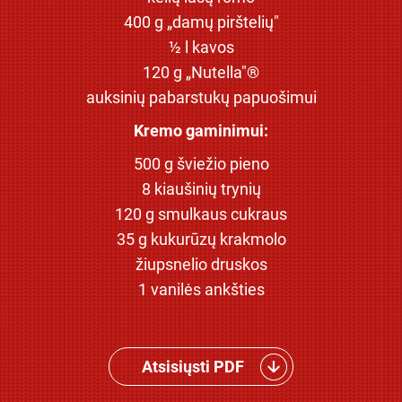
400 g „damų pirštelių"
½ l kavos
120 g „Nutella"®
auksinių pabarstukų papuošimui
Kremo gaminimui:
500 g šviežio pieno
8 kiaušinių trynių
120 g smulkaus cukraus
35 g kukurūzų krakmolo
žiupsnelio druskos
1 vanilės ankšties
Atsisiųsti PDF