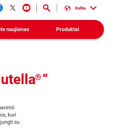
Kalba
tebėkite mus facebook
Stebėkite mus twitter
Stebėkite mus youtube
ite naujienas
Produktai
utella
“
®
perimti
os, kuri
jungti su