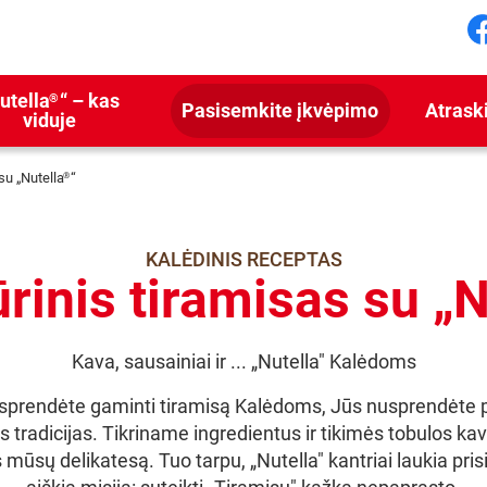
S
utella
“ – kas
®
Pasisemkite įkvėpimo
Atrask
viduje
su „Nutella
“
®
KALĖDINIS RECEPTAS
ūrinis tiramisas su „N
Kava, sausainiai ir ... „Nutella" Kalėdoms
sprendėte gaminti tiramisą Kalėdoms, Jūs nusprendėte 
as tradicijas. Tikriname ingredientus ir tikimės tobulos kav
 mūsų delikatesą. Tuo tarpu, „Nutella" kantriai laukia prisi