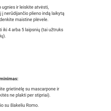
ugnies ir leiskite atvėsti,
į į nerūdijančio plieno indą laikytą
uždenkite maistine plėvele.
i iki 4 arba 5 laipsnių (tai užtruks
ų).
aminimas:
te grietinėlę su mascarpone ir
tės ne plakti per stipriai).
io su šlakeliu Romo.