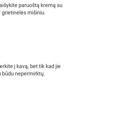
aišykite paruoštą kremą su
grietinėlės mišiniu.
kite į kavą, bet tik kad jie
iu būdu nepermirktų.