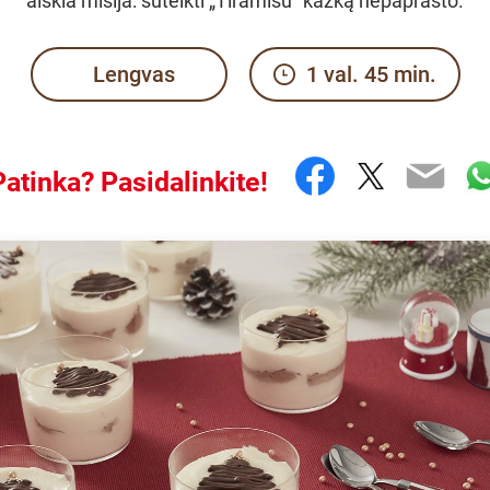
aiškia misija: suteikti „Tiramisu" kažką nepaprasto.
Lengvas
1 val. 45 min.
Facebook
Twitter
Emai
W
Patinka? Pasidalinkite!