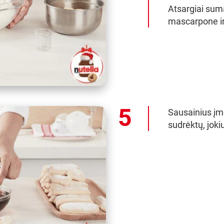
Atsargiai sum
mascarpone ir 
Sausainius įmer
sudrėktų, jok