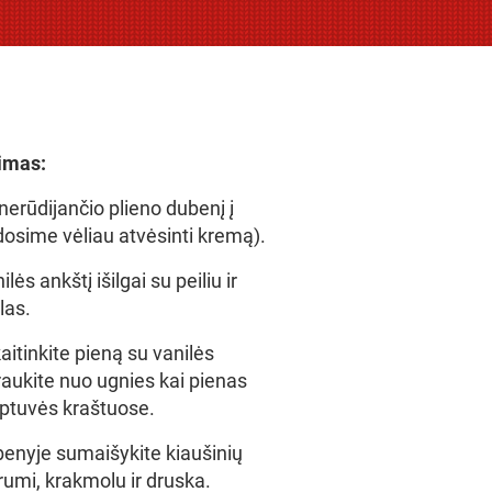
imas:
 nerūdijančio plieno dubenį į
audosime vėliau atvėsinti kremą).
lės ankštį išilgai su peiliu ir
las.
itinkite pieną su vanilės
aukite nuo ugnies kai pienas
eptuvės kraštuose.
enyje sumaišykite kiaušinių
rumi, krakmolu ir druska.