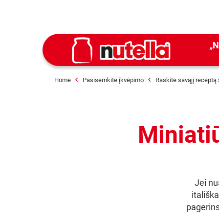
„N
Home
Pasisemkite įkvėpimo
Raskite savąjį receptą 
Miniati
Jei nu
itališk
pagerins