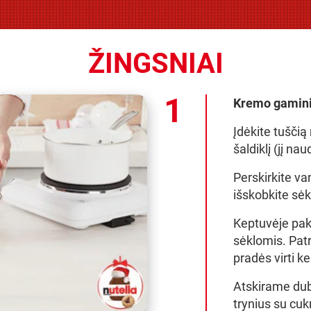
ŽINGSNIAI
Kremo gamin
Įdėkite tuščią
šaldiklį (jį n
Perskirkite vani
išskobkite sėk
Keptuvėje paka
sėklomis. Patr
pradės virti k
Atskirame dub
trynius su cuk