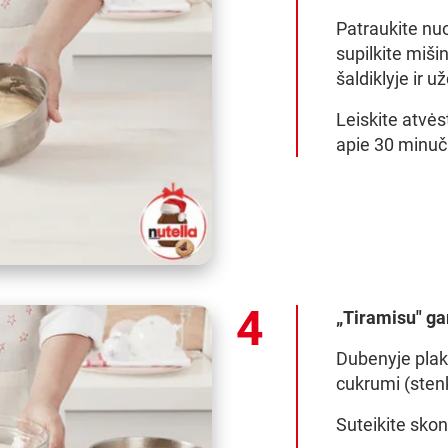
Patraukite nuo 
supilkite mišin
šaldiklyje ir 
Leiskite atvėst
apie 30 minuči
„Tiramisu" g
Dubenyje plaki
cukrumi (stenki
Suteikite skon