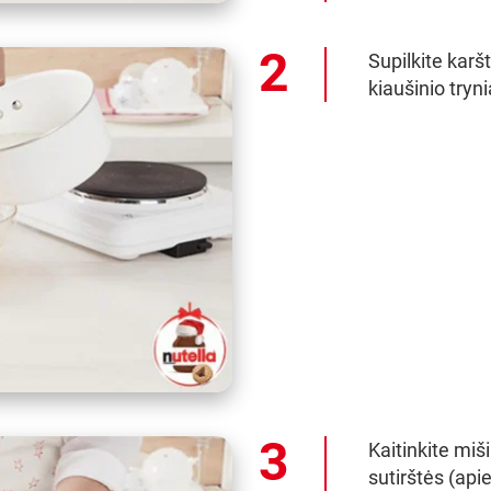
Supilkite karš
kiaušinio tryni
Kaitinkite miši
sutirštės (apie