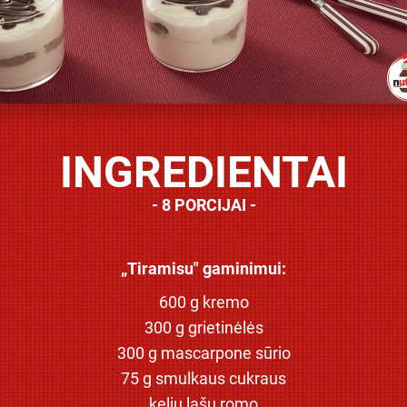
INGREDIENTAI
8 PORCIJAI
„Tiramisu" gaminimui:
600 g kremo
300 g grietinėlės
300 g mascarpone sūrio
75 g smulkaus cukraus
kelių lašų romo