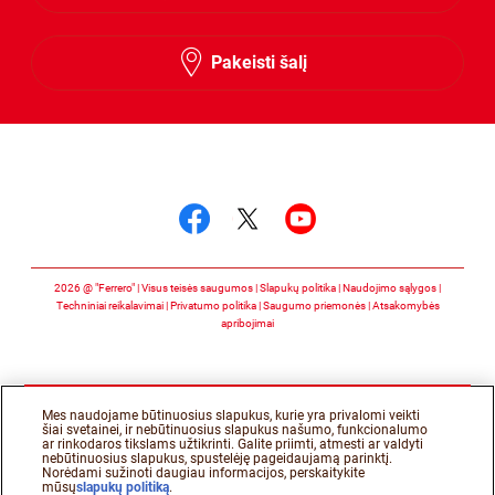
Lithuanian
Latvian
Pakeisti šalį
Stebėkite mus
Stebėkite mus facebo
Stebėkite mus twit
Stebėkite mus 
2026 @ "Ferrero" | Visus teisės saugumos
Slapukų politika
Naudojimo sąlygos
Techniniai reikalavimai
Privatumo politika
Saugumo priemonės
Atsakomybės
apribojimai
Mes naudojame būtinuosius slapukus, kurie yra privalomi veikti
šiai svetainei, ir nebūtinuosius slapukus našumo, funkcionalumo
ar rinkodaros tikslams užtikrinti. Galite priimti, atmesti ar valdyti
nebūtinuosius slapukus, spustelėję pageidaujamą parinktį.
Norėdami sužinoti daugiau informacijos, perskaitykite
mūsų
slapukų politiką
.