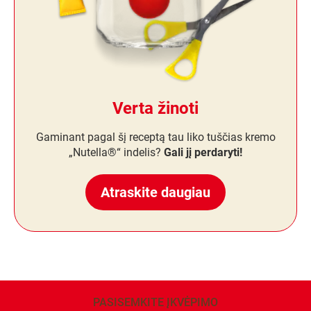
Verta žinoti
Gaminant pagal šį receptą tau liko tuščias kremo
„Nutella®“ indelis?
Gali jį perdaryti!
Atraskite daugiau
PASISEMKITE ĮKVĖPIMO