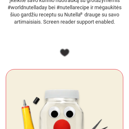
Įkelkite savo kūrinio nuotrauką su grotažymėmis
#worldnutelladay bei #nutellarecipe ir mėgaukitės
šiuo gardžiu receptu su Nutella
drauge su savo
®
artimaisiais. Screen reader support enabled.