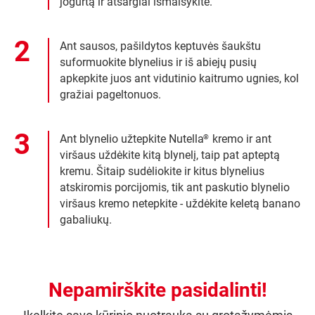
jogurtą ir atsargiai išmaišykite.
Ant sausos, pašildytos keptuvės šaukštu
suformuokite blynelius ir iš abiejų pusių
apkepkite juos ant vidutinio kaitrumo ugnies, kol
gražiai pageltonuos.
Ant blynelio užtepkite Nutella
kremo ir ant
®
viršaus uždėkite kitą blynelį, taip pat apteptą
kremu. Šitaip sudėliokite ir kitus blynelius
atskiromis porcijomis, tik ant paskutio blynelio
viršaus kremo netepkite - uždėkite keletą banano
gabaliukų.
Nepamirškite pasidalinti!