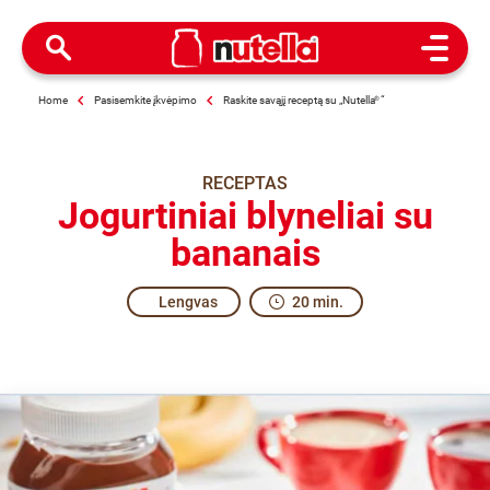
Open M
Home
Pasisemkite įkvėpimo
Raskite savąjį receptą su „Nutella
®
“
RECEPTAS
Jogurtiniai blyneliai su
bananais
Lengvas
20 min.