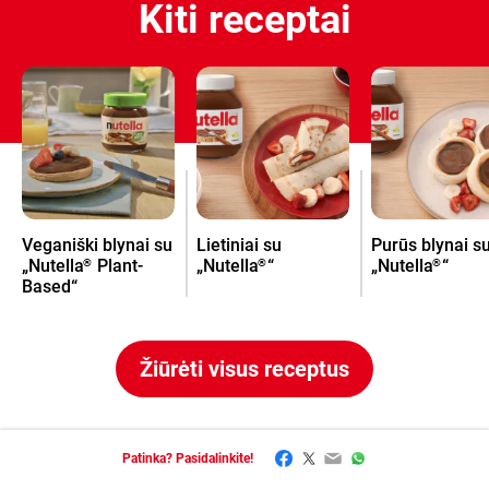
Kiti receptai
Veganiški blynai su
Lietiniai su
Purūs blynai s
„Nutella
Plant-
„Nutella
“
„Nutella
“
®
®
®
Based“
Žiūrėti visus receptus
Facebook
Twitter
Email
WhatsApp
Patinka? Pasidalinkite!