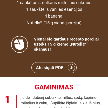
1 šaukštas smulkaus miltelinio cukraus
1 šaukštelis vanilės esencijos
4 bananai
Nutella
(15 g vienai porcijai)
®
Vienai šio gardaus recepto porcijai
užteks 15 g kremo „Nutella
“–
®
skanaus!
Atsisiųsti PDF
GAMINIMAS
Į didelį dubenį suberkite miltus, sodą, kepimo
miltelius ir cukrų. Supilkite išplaktus kiaušinius,