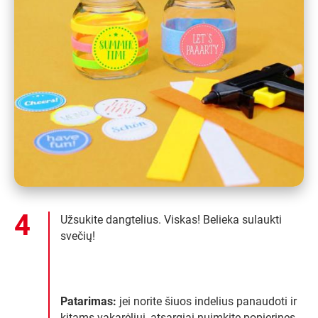
Užsukite dangtelius. Viskas! Belieka sulaukti
svečių!
Patarimas:
jei norite šiuos indelius panaudoti ir
kitams vakarėliui, atsargiai nuimkite popierines