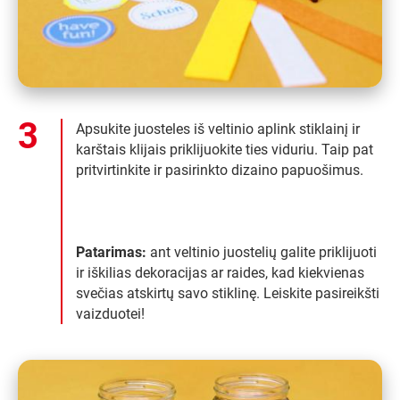
Apsukite juosteles iš veltinio aplink stiklainį ir
karštais klijais priklijuokite ties viduriu. Taip pat
pritvirtinkite ir pasirinkto dizaino papuošimus.
Patarimas:
ant veltinio juostelių galite priklijuoti
ir iškilias dekoracijas ar raides, kad kiekvienas
svečias atskirtų savo stiklinę. Leiskite pasireikšti
vaizduotei!