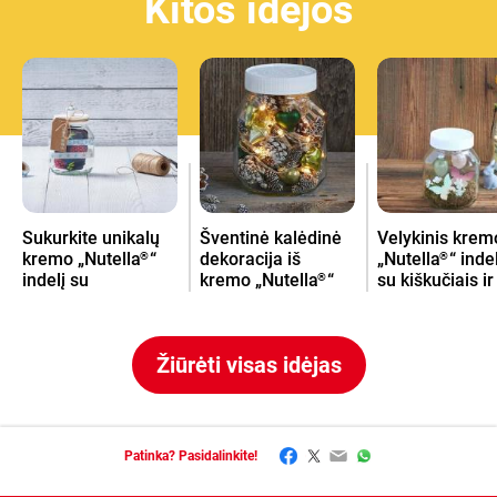
Kitos idėjos
Sukurkite unikalų
Šventinė kalėdinė
Velykinis krem
kremo „Nutella
“
dekoracija iš
„Nutella
“ inde
®
®
indelį su
kremo „Nutella
“
su kiškučiais ir
®
dovanėlėmis
indelio
margučiais
Žiūrėti visas idėjas
Facebook
Twitter
Email
WhatsApp
Patinka? Pasidalinkite!