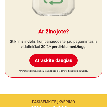
Ar žinojote?
Stiklinis indelis
, kurį panaudosite, jau pagamintas iš
vidutiniškai
30 %* perdirbtų medžiagų
.
Atraskite daugiau
*metinis vidurkis, skaičiuojamas pagal „Ferrero“ tiekėjų deklaracijas.
PASISEMKITE ĮKVĖPIMO