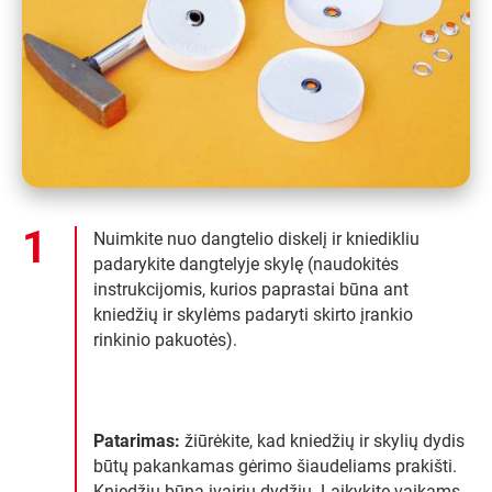
Nuimkite nuo dangtelio diskelį ir kniedikliu
padarykite dangtelyje skylę (naudokitės
instrukcijomis, kurios paprastai būna ant
kniedžių ir skylėms padaryti skirto įrankio
rinkinio pakuotės).
Patarimas:
žiūrėkite, kad kniedžių ir skylių dydis
būtų pakankamas gėrimo šiaudeliams prakišti.
Kniedžių būna įvairių dydžių. Laikykite vaikams