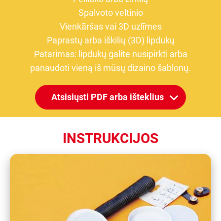
Spalvoto veltinio
Vienkāršas vai 3D uzlīmes
Paprastų arba iškilių (3D) lipdukų
Patarimas: lipdukų galite nusipirkti arba
panaudoti vieną iš mūsų dizaino šablonų.
Atsisiųsti PDF arba išteklius
INSTRUKCIJOS