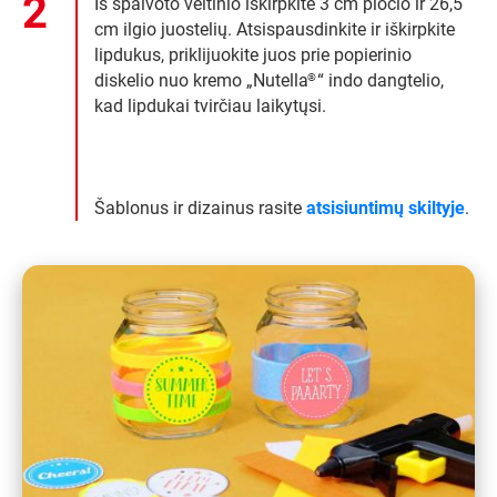
Iš spalvoto veltinio iškirpkite 3 cm pločio ir 26,5
cm ilgio juostelių. Atsispausdinkite ir iškirpkite
lipdukus, priklijuokite juos prie popierinio
diskelio nuo kremo „Nutella
“ indo dangtelio,
®
kad lipdukai tvirčiau laikytųsi.
Šablonus ir dizainus rasite
atsisiuntimų skiltyje
.