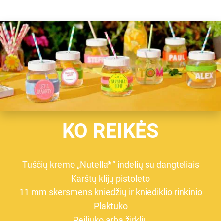
KO REIKĖS
Tuščių kremo „Nutella
“ indelių su dangteliais
®
Karštų klijų pistoleto
11 mm skersmens kniedžių ir kniediklio rinkinio
Plaktuko
Peiliuko arba žirklių