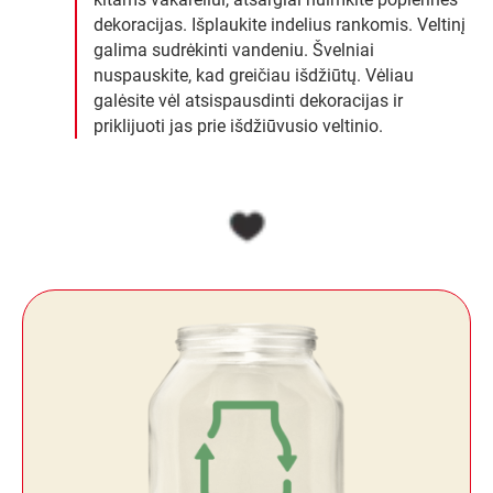
dekoracijas. Išplaukite indelius rankomis. Veltinį
galima sudrėkinti vandeniu. Švelniai
nuspauskite, kad greičiau išdžiūtų. Vėliau
galėsite vėl atsispausdinti dekoracijas ir
priklijuoti jas prie išdžiūvusio veltinio.