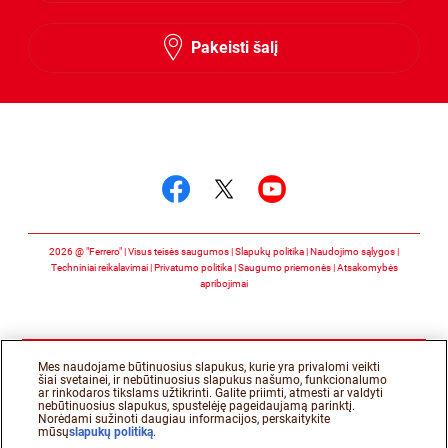
Latvian
Pakeisti šalį
Stebėkite mus
Stebėkite mus facebo
Stebėkite mus twit
Stebėkite mus 
2026 @ "Ferrero" | Visus teisės saugumos
Slapukų politika
Naudojimo sąlygos
Techniniai reikalavimai
Privatumo politika
Saugumo priemonės
Atsakomybės
apribojimai
Mes naudojame būtinuosius slapukus, kurie yra privalomi veikti
šiai svetainei, ir nebūtinuosius slapukus našumo, funkcionalumo
ar rinkodaros tikslams užtikrinti. Galite priimti, atmesti ar valdyti
nebūtinuosius slapukus, spustelėję pageidaujamą parinktį.
Norėdami sužinoti daugiau informacijos, perskaitykite
mūsų
slapukų politiką
.