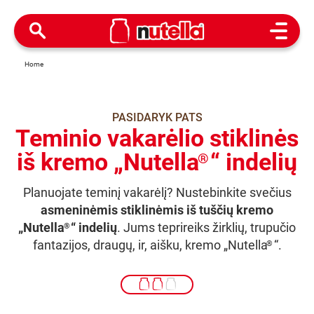
Open M
Home
PASIDARYK PATS
Teminio vakarėlio stiklinės
iš kremo „Nutella
“ indelių
®
Planuojate teminį vakarėlį? Nustebinkite svečius
asmeninėmis stiklinėmis iš tuščių kremo
„Nutella
“ indelių
. Jums teprireiks žirklių, trupučio
®
fantazijos, draugų, ir, aišku, kremo „Nutella
“.
®