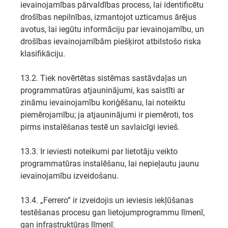
ievainojamības pārvaldības process, lai identificētu
drošības nepilnības, izmantojot uzticamus ārējus
avotus, lai iegūtu informāciju par ievainojamību, un
drošības ievainojamībām piešķirot atbilstošo riska
klasifikāciju.
13.2. Tiek novērtētas sistēmas sastāvdaļas un
programmatūras atjauninājumi, kas saistīti ar
zināmu ievainojamību koriģēšanu, lai noteiktu
piemērojamību; ja atjauninājumi ir piemēroti, tos
pirms instalēšanas testē un savlaicīgi ievieš.
13.3. Ir ieviesti noteikumi par lietotāju veikto
programmatūras instalēšanu, lai nepieļautu jaunu
ievainojamību izveidošanu.
13.4. „Ferrero” ir izveidojis un ieviesis iekļūšanas
testēšanas procesu gan lietojumprogrammu līmenī,
gan infrastruktūras līmenī.