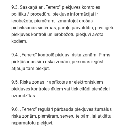
9.3. Saskaņā ar „Ferrero” piekļuves kontroles
politiku / procedūru, piekļuve informācijai ir
ierobežota, piemēram, izmantojot drošas
pieteikšanās sistēmas, paroļu pārvaldību, priviliģētu
piekļuves kontroli un ierobežotu piekļuvi avota
kodiem.
9.4. „Ferrero” kontrolē piekļuvi riska zonām. Pirms
piekļūšanas šīm riska zonām, personas iegūst
atļauju tām piekļūt.
9.5. Riska zonas ir aprīkotas ar elektroniskiem
piekļuves kontroles rīkiem vai tiek citādi pienācīgi
uzraudzītas.
9.6. „Ferrero” regulāri pārbauda piekļuves žurnālus
riska zonām, piemēram, serveru telpām, lai atklātu
nepamatotu piekļuvi.