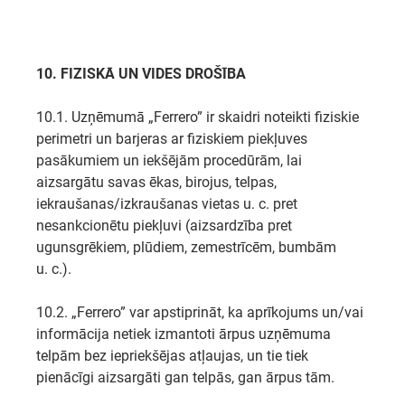
10. FIZISKĀ UN VIDES DROŠĪBA
10.1. Uzņēmumā „Ferrero” ir skaidri noteikti fiziskie
perimetri un barjeras ar fiziskiem piekļuves
pasākumiem un iekšējām procedūrām, lai
aizsargātu savas ēkas, birojus, telpas,
iekraušanas/izkraušanas vietas u. c. pret
nesankcionētu piekļuvi (aizsardzība pret
ugunsgrēkiem, plūdiem, zemestrīcēm, bumbām
u. c.).
10.2. „Ferrero” var apstiprināt, ka aprīkojums un/vai
informācija netiek izmantoti ārpus uzņēmuma
telpām bez iepriekšējas atļaujas, un tie tiek
pienācīgi aizsargāti gan telpās, gan ārpus tām.