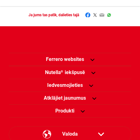
Facebook
Twitter
Email
WhatsApp
Ja jums tas patīk, dalieties tajā
Ferrero websites
Nutella
iekšpusē
®
Iedvesmojieties
Atklājiet jaunumus
Produkti
Valoda