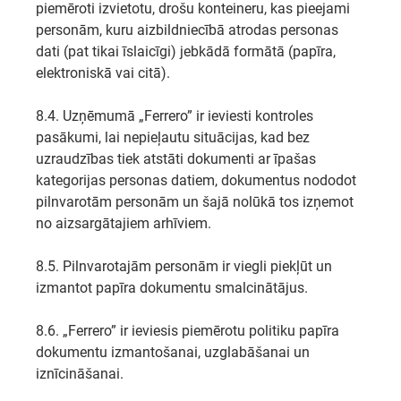
piemēroti izvietotu, drošu konteineru, kas pieejami
personām, kuru aizbildniecībā atrodas personas
dati (pat tikai īslaicīgi) jebkādā formātā (papīra,
elektroniskā vai citā).
8.4. Uzņēmumā „Ferrero” ir ieviesti kontroles
pasākumi, lai nepieļautu situācijas, kad bez
uzraudzības tiek atstāti dokumenti ar īpašas
kategorijas personas datiem, dokumentus nododot
pilnvarotām personām un šajā nolūkā tos izņemot
no aizsargātajiem arhīviem.
8.5. Pilnvarotajām personām ir viegli piekļūt un
izmantot papīra dokumentu smalcinātājus.
8.6. „Ferrero” ir ieviesis piemērotu politiku papīra
dokumentu izmantošanai, uzglabāšanai un
iznīcināšanai.