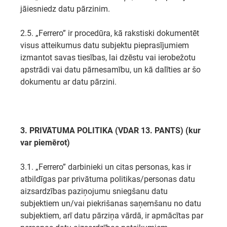
jāiesniedz datu pārzinim.
2.5. „Ferrero” ir procedūra, kā rakstiski dokumentēt
visus atteikumus datu subjektu pieprasījumiem
izmantot savas tiesības, lai dzēstu vai ierobežotu
apstrādi vai datu pārnesamību, un kā dalīties ar šo
dokumentu ar datu pārzini.
3. PRIVĀTUMA POLITIKA (VDAR 13. PANTS) (kur
var piemērot)
3.1. „Ferrero” darbinieki un citas personas, kas ir
atbildīgas par privātuma politikas/personas datu
aizsardzības paziņojumu sniegšanu datu
subjektiem un/vai piekrišanas saņemšanu no datu
subjektiem, arī datu pārziņa vārdā, ir apmācītas par