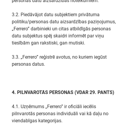
personas datu aizsardzības noteikumiem.
3.2. Piedāvājot datu subjektiem privātuma
politiku/personas datu aizsardzības paziņojumus,
„Ferrero” darbinieki un citas atbildīgās personas
datu subjektus spēj skaidri informēt par viņu
tiesībām gan rakstiski, gan mutiski.
3.3. „Ferrero” reģistrē avotus, no kuriem iegūst
personas datus.
4. PILNVAROTĀS PERSONAS (VDAR 29. PANTS)
4.1. Uzņēmums „Ferrero” ir oficiāli iecēlis
pilnvarotās personas individuāli vai kā daļu no
viendabīgas kategorijas.