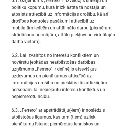
6.1. Uzņēmums „Ferrero” ir izveidojis kritēriju un
politiku kopumu, kurā ir izklāstīta tā nostāja un
atbalsts attiecībā uz informācijas drošību, kā arī
drošības kontroles pasākumi attiecībā uz
mobilajām ierīcēm un attālināto darbu (piemēram,
strādāšanu no mājām, attālu piekļuvi un virtuālajām
darba vietām).
6.2. Lai izvairītos no interešu konfliktiem un
novērstu jebkādas neatbilstošas darbības,
uzņēmums „Ferrero” ir definējis atsevišķus
uzdevumus un pienākumus attiecībā uz
informācijas drošību un piešķīris tās attiecīgām
personām, lai nepieļautu interešu konfliktus un
nepiemērotu rīcību.
6.3. „Ferrero” ar apstrādātāju(-iem) ir noslēdzis
atbilstošus līgumus, kas tam (tiem) uzliek
pienākumu īstenot piemērotus tehniskos un