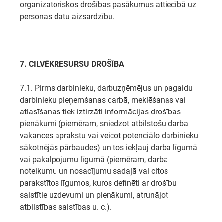
organizatoriskos drošības pasākumus attiecībā uz
personas datu aizsardzību.
7. CILVĒKRESURSU
DROŠĪBA
7.1. Pirms darbinieku, darbuzņēmējus un pagaidu
darbinieku pieņemšanas darbā, meklēšanas vai
atlasīšanas tiek iztirzāti informācijas drošības
pienākumi (piemēram, sniedzot atbilstošu darba
vakances aprakstu vai veicot potenciālo darbinieku
sākotnējās pārbaudes) un tos iekļauj darba līgumā
vai pakalpojumu līgumā (piemēram, darba
noteikumu un nosacījumu sadaļā vai citos
parakstītos līgumos, kuros definēti ar drošību
saistītie uzdevumi un pienākumi, atrunājot
atbilstības saistības u. c.).