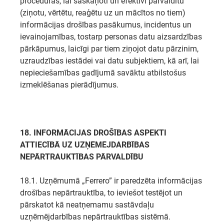
procedūras, lai saskaņoti un efektīvi pārvaldītu
(ziņotu, vērtētu, reaģētu uz un mācītos no tiem)
informācijas drošības pasākumus, incidentus un
ievainojamības, tostarp personas datu aizsardzības
pārkāpumus, laicīgi par tiem ziņojot datu pārzinim,
uzraudzības iestādei vai datu subjektiem, kā arī, lai
nepieciešamības gadījumā savāktu atbilstošus
izmeklēšanas pierādījumus.
18. INFORMĀCIJAS DROŠĪBAS ASPEKTI
ATTIECĪBĀ UZ UZŅĒMĒJDARBĪBAS
NEPĀRTRAUKTĪBAS
PĀRVALDĪBU
18.1. Uzņēmumā „Ferrero” ir paredzēta informācijas
drošības nepārtrauktība, to ieviešot testējot un
pārskatot kā neatņemamu sastāvdaļu
uzņēmējdarbības nepārtrauktības sistēmā.