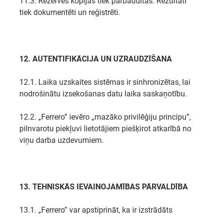
11.3. Rezerves kopijas tiek pārbaudītas. Rezultāti
tiek dokumentēti un reģistrēti.
12. AUTENTIFIKĀCIJA UN UZRAUDZĪŠANA
12.1. Laika uzskaites sistēmas ir sinhronizētas, lai
nodrošinātu izsekošanas datu laika saskaņotību.
12.2. „Ferrero” ievēro „mazāko privilēģiju principu”,
pilnvarotu piekļuvi lietotājiem piešķirot atkarībā no
viņu darba uzdevumiem.
13. TEHNISKĀS IEVAINOJAMĪBAS PĀRVALDĪBA
13.1. „Ferrero” var apstiprināt, ka ir izstrādāts