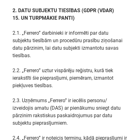
2. DATU SUBJEKTU TIESĪBAS (GDPR (VDAR)
15. UN TURPMĀKIE PANTI)
2.1. „Ferrero” darbinieki ir informēti par datu
subjektu tiesībām un procedūru prasību ziņošanai
datu pārzinim, lai datu subjekti izmantotu savas
tiesības.
2.2. „Ferrero” uztur vispārēju reģistru, kurā tiek
ierakstīti šie pieprasījumi, piemēram, izmantot
piekļuves tiesības.
2.3. Uzņēmums „Ferrero” ir iecēlis personu/
izveidojis amatu (DAS) ar pienākumu sniegt datu
pārzinim rakstiskus paskaidrojumus par datu
subjektu pieprasījumiem.
2.4. „Ferrero” ir noteicis termiņu, kādā pieprasījumi ir