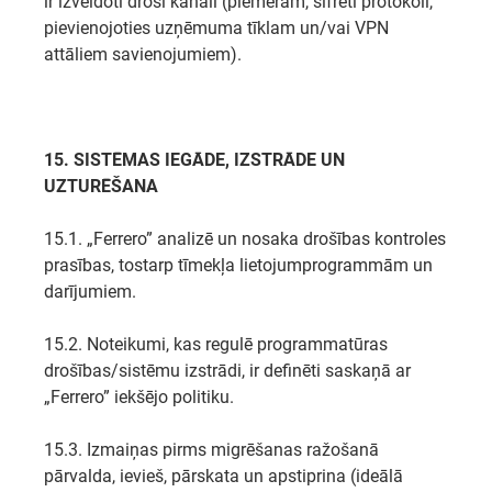
ir izveidoti droši kanāli (piemēram, šifrēti protokoli,
pievienojoties uzņēmuma tīklam un/vai VPN
attāliem savienojumiem).
15. SISTĒMAS IEGĀDE, IZSTRĀDE UN
UZTURĒŠANA
15.1. „Ferrero” analizē un nosaka drošības kontroles
prasības, tostarp tīmekļa lietojumprogrammām un
darījumiem.
15.2. Noteikumi, kas regulē programmatūras
drošības/sistēmu izstrādi, ir definēti saskaņā ar
„Ferrero” iekšējo politiku.
15.3. Izmaiņas pirms migrēšanas ražošanā
pārvalda, ievieš, pārskata un apstiprina (ideālā