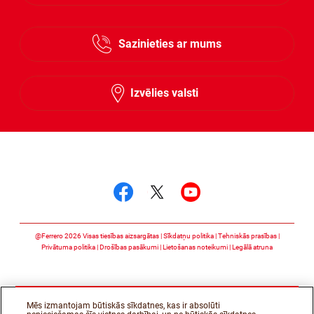
Estonian
Sazinieties ar mums
Lithuanian
Latvian
Izvēlies valsti
Follow us on
Follow us on facebook
Follow us on twitte
Follow us on y
@Ferrero 2026 Visas tiesības aizsargātas
Sīkdatņu politika
Tehniskās prasības
Privātuma politika
Drošības pasākumi
Lietošanas noteikumi
Legālā atruna
Mēs izmantojam būtiskās sīkdatnes, kas ir absolūti