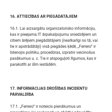
16. ATTIECĪBAS AR PIEGĀDĀTĀJIEM
16.1. Lai aizsargātu organizatorisko informāciju,
kas ir pieejama IT ārpakalpojumu sniedzējiem un
citiem ārējiem piegādātājiem (neatkarīgi no tā, vai
tie ir apstrādātāji) visā piegādes ķēdē, „Ferrero” ir
īstenojis politiku, procedūras, izpratni veicinošus
pasākumus u. c. Tie ir atspoguļoti līgumos, kas ir
parakstīti ar šīm iestādēm.
17. INFORMĀCIJAS DROŠĪBAS INCIDENTU
PĀRVALDĪBA
17.1. „Ferrero” ir noteicis pienākumus un