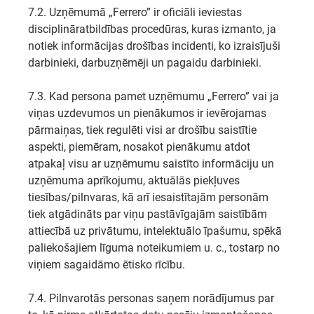
7.2. Uzņēmumā „Ferrero” ir oficiāli ieviestas
disciplināratbildības procedūras, kuras izmanto, ja
notiek informācijas drošības incidenti, ko izraisījuši
darbinieki, darbuzņēmēji un pagaidu darbinieki.
7.3. Kad persona pamet uzņēmumu „Ferrero” vai ja
viņas uzdevumos un pienākumos ir ievērojamas
pārmaiņas, tiek regulēti visi ar drošību saistītie
aspekti, piemēram, nosakot pienākumu atdot
atpakaļ visu ar uzņēmumu saistīto informāciju un
uzņēmuma aprīkojumu, aktuālās piekļuves
tiesības/pilnvaras, kā arī iesaistītajām personām
tiek atgādināts par viņu pastāvīgajām saistībām
attiecībā uz privātumu, intelektuālo īpašumu, spēkā
paliekošajiem līguma noteikumiem u. c., tostarp no
viņiem sagaidāmo ētisko rīcību.
7.4. Pilnvarotās personas saņem norādījumus par