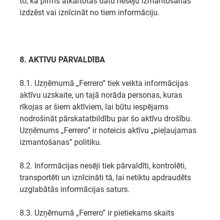
to, kā pirms atkārtotas datu nesēju izmantošanas
izdzēst vai iznīcināt no tiem informāciju.
8. AKTĪVU PĀRVALDĪBA
8.1. Uzņēmumā „Ferrero” tiek veikta informācijas
aktīvu uzskaite, un tajā norāda personas, kuras
rīkojas ar šiem aktīviem, lai būtu iespējams
nodrošināt pārskatatbildību par šo aktīvu drošību.
Uzņēmums „Ferrero” ir noteicis aktīvu „pieļaujamas
izmantošanas” politiku.
8.2. Informācijas nesēji tiek pārvaldīti, kontrolēti,
transportēti un iznīcināti tā, lai netiktu apdraudēts
uzglabātās informācijas saturs.
8.3. Uzņēmumā „Ferrero” ir pietiekams skaits