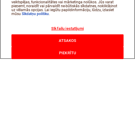
veiktspējas, funkcionalitātes vai mārketinga nolūkos. Jūs varat
pieņemt, noraidīt vai pārvaldīt ne-būtiskās sīkdatnes, noklikšķinot
uz vēlamās opcijas. Lai iegūtu papildinformāciju, lūdzu, izlasiet
mūsu
Sīkdatņu politiku
.
Sīkfailu iestatījumi
ATSAKOS
PIEKRĪTU