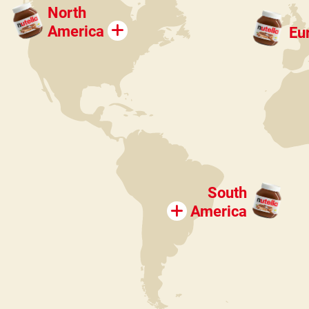
North
America
Eu
South
America