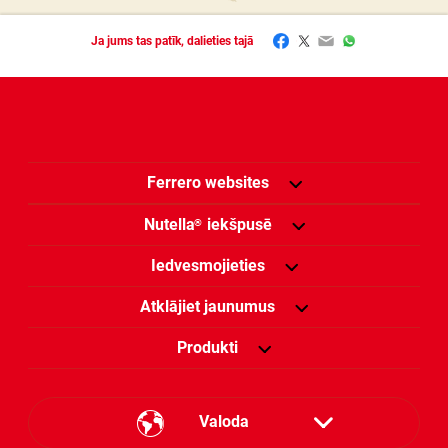
Facebook
Twitter
Email
WhatsApp
Ja jums tas patīk, dalieties tajā
Ferrero websites
Nutella
iekšpusē
®
Iedvesmojieties
Atklājiet jaunumus
Produkti
Valoda