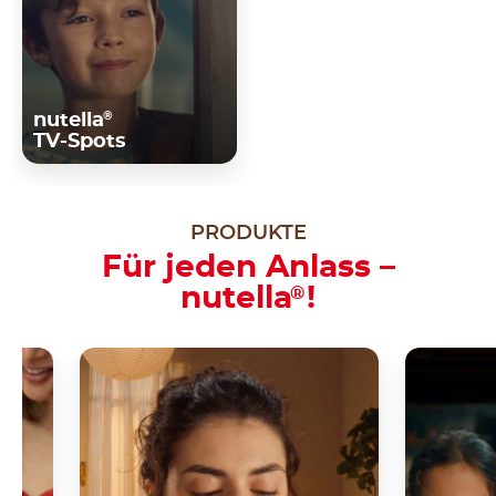
®
nutella
TV-Spots
PRODUKTE
Für jeden Anlass –
nutella
!
®