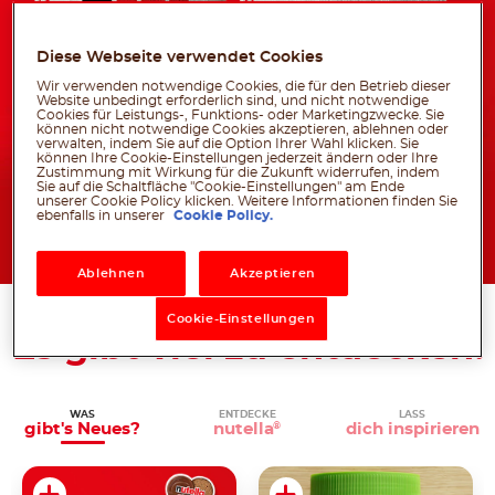
Diese Webseite verwendet Cookies
Wir verwenden notwendige Cookies, die für den Betrieb dieser
Website unbedingt erforderlich sind, und nicht notwendige
Cookies für Leistungs-, Funktions- oder Marketingzwecke. Sie
können nicht notwendige Cookies akzeptieren, ablehnen oder
verwalten, indem Sie auf die Option Ihrer Wahl klicken. Sie
können Ihre Cookie-Einstellungen jederzeit ändern oder Ihre
Zustimmung mit Wirkung für die Zukunft widerrufen, indem
Sie auf die Schaltfläche "Cookie-Einstellungen" am Ende
unserer Cookie Policy klicken. Weitere Informationen finden Sie
Jetzt mitmachen!
ebenfalls in unserer
Cookie Policy.
Ablehnen
Akzeptieren
DIE WELT VON NUTELLA
®
Cookie-Einstellungen
Es gibt viel zu entdecken!
WAS
ENTDECKE
LASS
gibt's
Neues?
nutella
dich
inspirieren
®