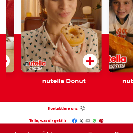
nutella Donut
nut
Kontaktiere uns
Facebook
Twitter
Email
WhatsApp
Pinterest
Teile, was dir gefällt