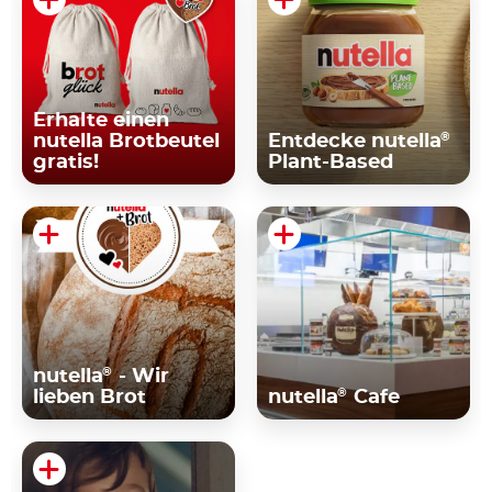
Erhalte einen
®
nutella Brotbeutel
Entdecke nutella
gratis!
Plant-Based
®
nutella
- Wir
®
lieben Brot
nutella
Cafe