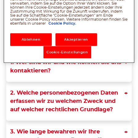
verwalten, indem Sie auf die Option Ihrer Wahl klicken. Sie
der Nutzung dieser Website
können Ihre Cookie-Einstellungen jederzeit ändern oder Ihre
Zustimmung mit Wirkung für die Zukunft widerrufen, indem
einschließlich der darin enthaltenen
Sie auf die Schaltfläche "Cookie-Einstellungen" am Ende
unserer Cookie Policy klicken. Weitere Informationen finden Sie
Dienste und Funktionen („
Website
“) zu
ebenfalls in unserer
Cookie Policy.
welchen Zwecken erfassen und
Ablehnen
Akzeptieren
verarbeiten.
Cookie-Einstellungen
1. Wer sind wir und wie können Sie uns
kontaktieren?
2. Welche personenbezogenen Daten
erfassen wir zu welchem Zweck und
auf welcher rechtlichen Grundlage?
3. Wie lange bewahren wir Ihre