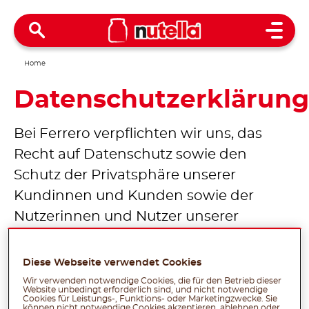
Open 
Home
Datenschutzerklärung
Bei Ferrero verpflichten wir uns, das
Recht auf Datenschutz sowie den
Schutz der Privatsphäre unserer
Kundinnen und Kunden sowie der
Nutzerinnen und Nutzer unserer
Website („
Sie
“) einzuhalten. Gemäß
dieser Verpflichtung möchten wir
Diese Webseite verwendet Cookies
transparent darlegen, wie wir Ihre
Wir verwenden notwendige Cookies, die für den Betrieb dieser
Website unbedingt erforderlich sind, und nicht notwendige
personenbezogenen Daten im Rahmen
Cookies für Leistungs-, Funktions- oder Marketingzwecke. Sie
können nicht notwendige Cookies akzeptieren, ablehnen oder