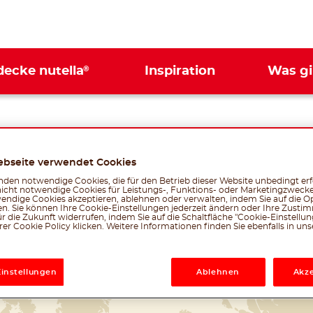
®
decke nutella
Inspiration
Was gi
ebseite verwendet Cookies
LAND WÄHLEN
Nutella
weltweit
den notwendige Cookies, die für den Betrieb dieser Website unbedingt erf
®
nicht notwendige Cookies für Leistungs-, Funktions- oder Marketingzwecke
endige Cookies akzeptieren, ablehnen oder verwalten, indem Sie auf die Op
en. Sie können Ihre Cookie-Einstellungen jederzeit ändern oder Ihre Zust
r die Zukunft widerrufen, indem Sie auf die Schaltfläche "Cookie-Einstellu
er Cookie Policy klicken. Weitere Informationen finden Sie ebenfalls in un
Einstellungen
Ablehnen
Akze