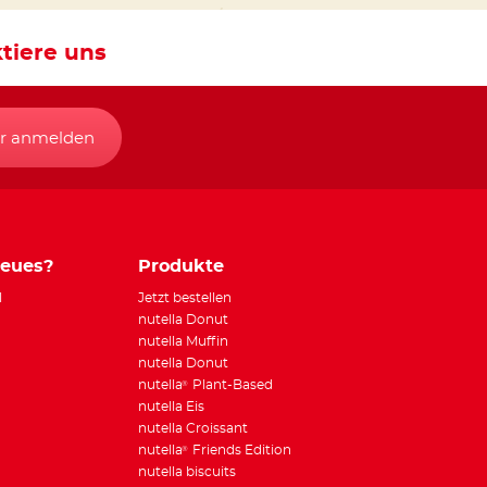
tiere uns
r anmelden
Neues?
Produkte
l
Jetzt bestellen
nutella Donut
nutella Muffin
nutella Donut
nutella
Plant-Based
®
nutella Eis
nutella Croissant
nutella
Friends Edition
®
nutella biscuits