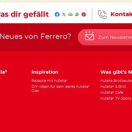
as dir gefällt
Kontak
Facebook
Twitter
Email
WhatsApp
Pinterest
 Neues von Ferrero?
Zum Newslette
la
Inspiration
Was gibt’s 
®
Rezepte mit nutella
nutella Brotbeute
®
DIY-Ideen für dein leeres nutella
nutella
& Brot
®
®
Glas
nutella
Cafe
®
nutella
TV-Spots
®