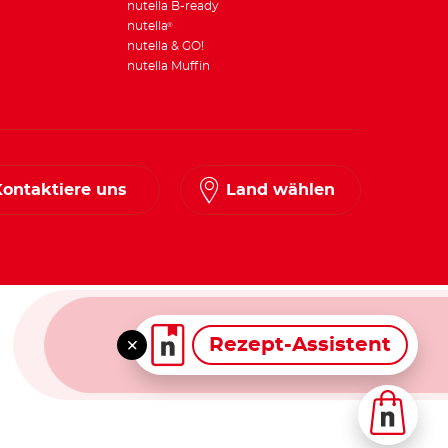
nutella B-ready
nutella
®
nutella & GO!
nutella Muffin
Kontaktiere uns
Land wählen
Rezept-Assistent