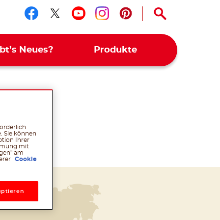
Folge uns auf facebook
Folge uns auf twitter
Folge uns auf youtub
Folge uns auf ins
Folge uns auf 
bt’s Neues?
Produkte
orderlich
. Sie können
tion Ihrer
immung mit
ngen" am
serer
Cookie
ptieren