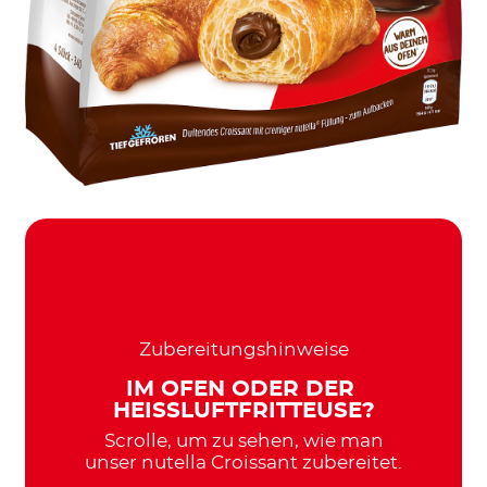
Zubereitungshinweise
IM OFEN ODER DER
HEISSLUFTFRITTEUSE?
Scrolle, um zu sehen, wie man
unser nutella Croissant zubereitet.