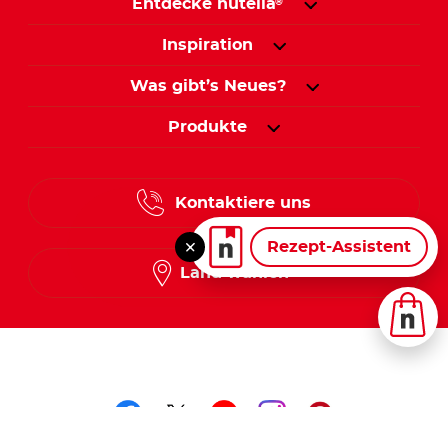
Entdecke nutella
®
Inspiration
Was gibt’s Neues?
Produkte
Kontaktiere uns
Rezept-Assistent
Land wählen
Folge uns auf