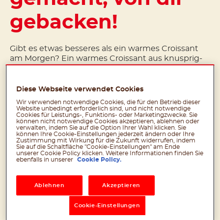
gebacken!
Gibt es etwas besseres als ein warmes Croissant
am Morgen? Ein warmes Croissant aus knusprig-
fluffigem Teig gefüllt mit einem cremigen Herz
aus nutella
! Soo lecker!
®
Diese Webseite verwendet Cookies
Das nutella Croissant ist im Handel in der
Wir verwenden notwendige Cookies, die für den Betrieb dieser
Tiefkühltruhe erhältlich. Zuhause lässt es sich
Website unbedingt erforderlich sind, und nicht notwendige
jederzeit frisch aufbacken.
Cookies für Leistungs-, Funktions- oder Marketingzwecke. Sie
können nicht notwendige Cookies akzeptieren, ablehnen oder
verwalten, indem Sie auf die Option Ihrer Wahl klicken. Sie
können Ihre Cookie-Einstellungen jederzeit ändern oder Ihre
Zustimmung mit Wirkung für die Zukunft widerrufen, indem
Sie auf die Schaltfläche "Cookie-Einstellungen" am Ende
unserer Cookie Policy klicken. Weitere Informationen finden Sie
ebenfalls in unserer
Cookie Policy.
Ablehnen
Akzeptieren
Cookie-Einstellungen