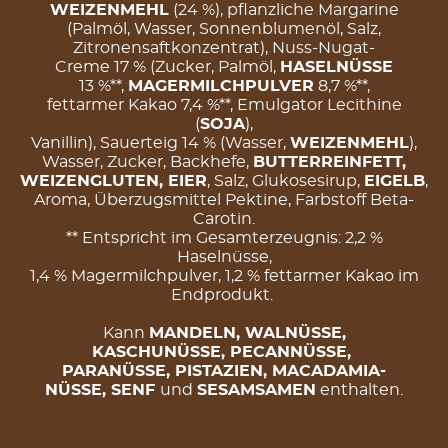
WEIZENMEHL
(24 %), pflanzliche Margarine
(Palmöl, Wasser, Sonnenblumenöl, Salz,
Zitronensaftkonzentrat), Nuss-Nugat-
Creme 17 % (Zucker, Palmöl,
HASELNÜSSE
13 %**,
MAGERMILCHPULVER
8,7 %**,
fettarmer Kakao 7,4 %**, Emulgator Lecithine
(
SOJA
),
Vanillin), Sauerteig 14 % (Wasser,
WEIZENMEHL
),
Wasser, Zucker, Backhefe,
BUTTERREINFETT,
WEIZENGLUTEN, EIER
, Salz, Glukosesirup,
EIGELB
,
Aroma, Überzugsmittel Pektine, Farbstoff Beta-
Carotin.
** Entspricht im Gesamterzeugnis: 2,2 %
Haselnüsse,
1,4 % Magermilchpulver, 1,2 % fettarmer Kakao im
Endprodukt.
Kann
MANDELN, WALNÜSSE,
KASCHUNÜSSE, PECANNÜSSE,
PARANÜSSE, PISTAZIEN, MACADAMIA-
NÜSSE, SENF
und
SESAMSAMEN
enthalten.