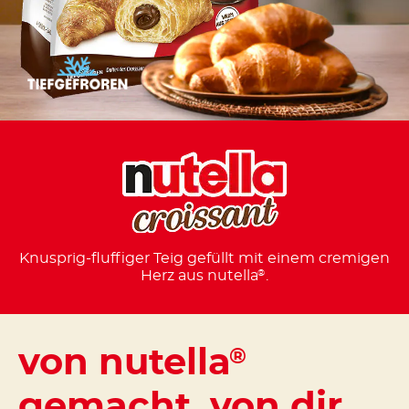
Knusprig-fluffiger Teig gefüllt mit einem cremigen
Herz aus nutella
.
®
von nutella
®
gemacht, von dir