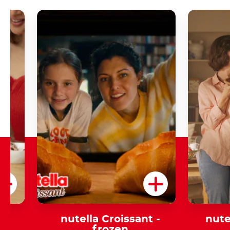
nutella Croissant -
nute
frozen