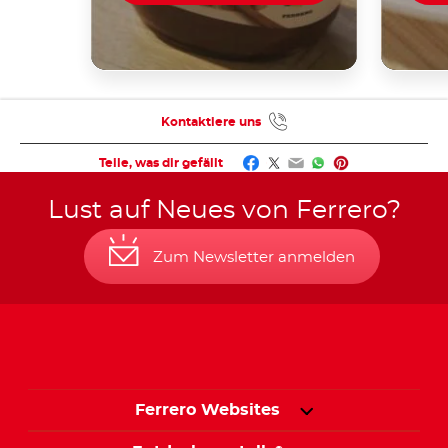
Kontaktiere uns
Facebook
Twitter
Email
WhatsApp
Pinterest
Teile, was dir gefällt
Lust auf Neues von Ferrero?
Zum Newsletter anmelden
Ferrero Websites