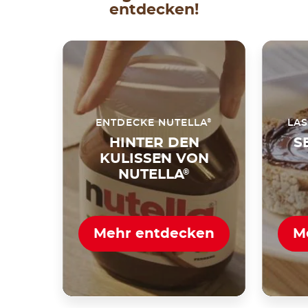
entdecken!
®
ENTDECKE NUTELLA
LAS
HINTER DEN
S
KULISSEN VON
NUTELLA
®
Mehr entdecken
M