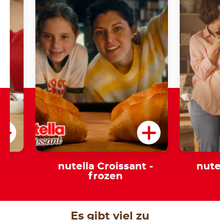
nutella Croissant -
nute
frozen
Es gibt viel zu