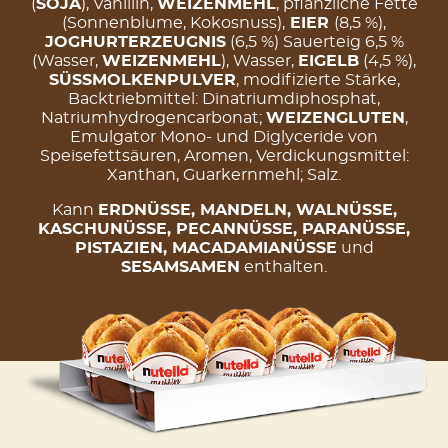
(
SOJA
), Vanillin,
WEIZENMEHL
, pflanzliche Fette
(Sonnenblume, Kokosnuss),
EIER
(8,5 %),
JOGHURTERZEUGNIS
(6,5 %) Sauerteig 6,5 %
(Wasser,
WEIZENMEHL
), Wasser,
EIGELB
(4,5 %),
SÜSSMOLKENPULVER
, modifizierte Stärke,
Backtriebmittel: Dinatriumdiphosphat,
Natriumhydrogencarbonat;
WEIZENGLUTEN
,
Emulgator Mono- und Diglyceride von
Speisefettsäuren, Aromen, Verdickungsmittel:
Xanthan, Guarkernmehl; Salz.
Kann
ERDNÜSSE, MANDELN, WALNÜSSE,
KASCHUNÜSSE, PECANNÜSSE, PARANÜSSE,
PISTAZIEN, MACADAMIANÜSSE
und
SESAMSAMEN
enthalten.