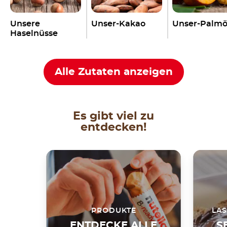
Unsere
Unser-Kakao
Unser-Palmö
Haselnüsse
Alle Zutaten anzeigen
Es gibt viel zu
entdecken!
PRODUKTE
LAS
ENTDECKE ALLE
S