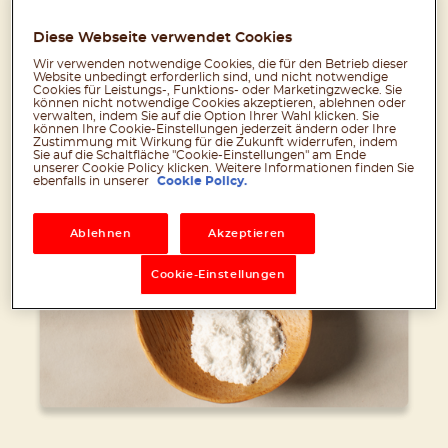
Vanillin ist das i-Tüpfelchen für den Geschmack
Diese Webseite verwendet Cookies
von nutella
: Es verstärkt und stabilisiert den
®
Geschmack und den Duft von nutella
. Sein
®
Wir verwenden notwendige Cookies, die für den Betrieb dieser
Website unbedingt erforderlich sind, und nicht notwendige
einzigartiges Aroma unterstützt den Geschmack
Cookies für Leistungs-, Funktions- oder Marketingzwecke. Sie
aller anderen Zutaten.
können nicht notwendige Cookies akzeptieren, ablehnen oder
verwalten, indem Sie auf die Option Ihrer Wahl klicken. Sie
können Ihre Cookie-Einstellungen jederzeit ändern oder Ihre
Zustimmung mit Wirkung für die Zukunft widerrufen, indem
Sie auf die Schaltfläche "Cookie-Einstellungen" am Ende
unserer Cookie Policy klicken. Weitere Informationen finden Sie
ebenfalls in unserer
Cookie Policy.
Ablehnen
Akzeptieren
Cookie-Einstellungen