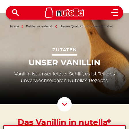
Open 
Home
Entdecke nutella
®
Unsere Qualität und unsere Zutaten
ZUTATEN
UNSER VANILLIN
Vanillin ist unser letzter Schliff, es ist Teil des
unverwechselbaren Nutella
-Rezepts.
®
Scroll D
Das Vanillin in nutella
®