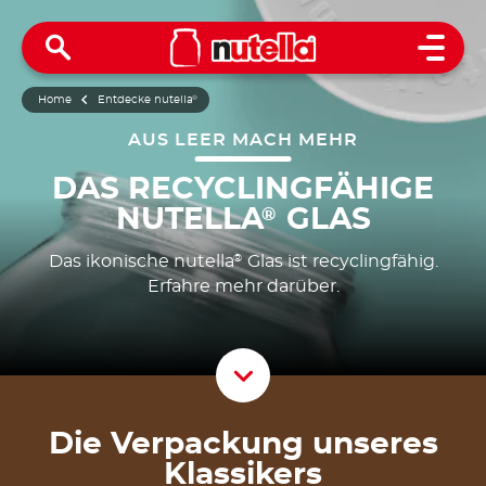
Open 
Home
Entdecke nutella
®
AUS LEER MACH MEHR
DAS RECYCLINGFÄHIGE
NUTELLA
GLAS
®
Das ikonische nutella
Glas ist recyclingfähig.
®
Erfahre mehr darüber.
Scroll D
Die Verpackung unseres
Klassikers