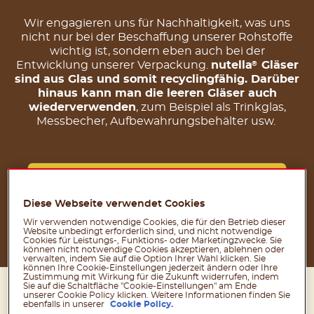
Wir engagieren uns für Nachhaltigkeit, was uns
nicht nur bei der Beschaffung unserer Rohstoffe
wichtig ist, sondern eben auch bei der
Entwicklung unserer Verpackung.
nutella
Gläser
®
sind aus Glas und somit recyclingfähig. Darüber
hinaus kann man die leeren Gläser auch
wiederverwenden
, zum Beispiel als Trinkglas,
Messbecher, Aufbewahrungsbehälter usw.
Diese Webseite verwendet Cookies
Wir verwenden notwendige Cookies, die für den Betrieb dieser
Website unbedingt erforderlich sind, und nicht notwendige
Cookies für Leistungs-, Funktions- oder Marketingzwecke. Sie
können nicht notwendige Cookies akzeptieren, ablehnen oder
verwalten, indem Sie auf die Option Ihrer Wahl klicken. Sie
können Ihre Cookie-Einstellungen jederzeit ändern oder Ihre
Zustimmung mit Wirkung für die Zukunft widerrufen, indem
Sie auf die Schaltfläche "Cookie-Einstellungen" am Ende
unserer Cookie Policy klicken. Weitere Informationen finden Sie
ebenfalls in unserer
Cookie Policy.