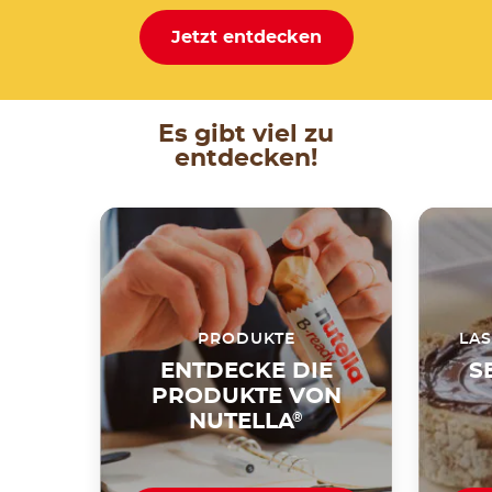
Jetzt entdecken
Es gibt viel zu
entdecken!
PRODUKTE
LAS
ENTDECKE DIE
S
PRODUKTE VON
NUTELLA
®