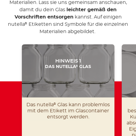
Materialien. Lass sie uns gemeinsam anschauen,
damit du dein Glas
leichter gemäß den
Vorschriften entsorgen
kannst. Auf einigen
nutella
Etiketten sind Symbole für die einzelnen
®
Materialien abgebildet.
HINWEIS 1
®
DAS NUTELLA
GLAS
Das nutella
Glas kann problemlos
®
mit dem Etikett im Glascontainer
bes
entsorgt werden.
Ku
abs
Ei
n