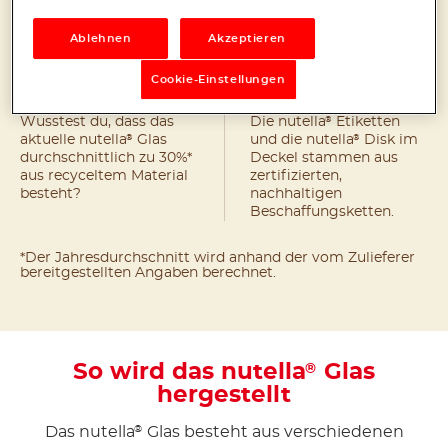
Ablehnen
Akzeptieren
Cookie-Einstellungen
Das Glas
Das Papier
®
Wusstest du, dass das
Die nutella
Etiketten
®
®
aktuelle nutella
Glas
und die nutella
Disk im
durchschnittlich zu 30%*
Deckel stammen aus
aus recyceltem Material
zertifizierten,
besteht?
nachhaltigen
Beschaffungsketten.
*Der Jahresdurchschnitt wird anhand der vom Zulieferer
bereitgestellten Angaben berechnet.
So wird das nutella
Glas
®
hergestellt
Das nutella
Glas besteht aus verschiedenen
®