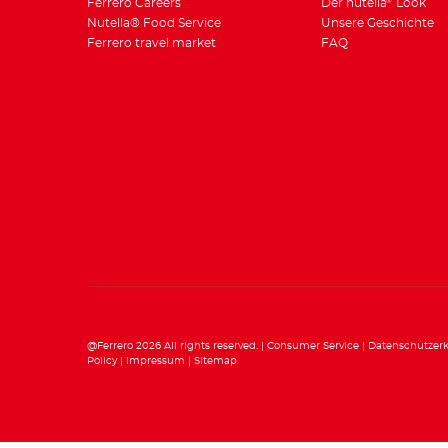
Ferrero Careers
Der nutella
Look
®
Nutella® Food Service
Unsere Geschichte
Ferrero travel market
FAQ
@Ferrero 2026 All rights reserved.
Consumer Service
Datenschutzer
Policy
Impressum
Sitemap