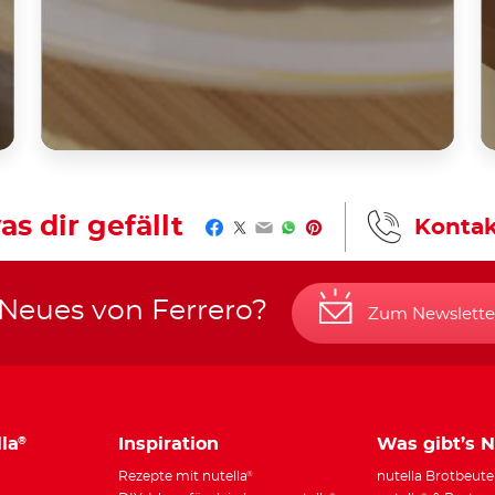
as dir gefällt
Kontak
Facebook
Twitter
Email
WhatsApp
Pinterest
 Neues von Ferrero?
Zum Newslette
la
Inspiration
Was gibt’s 
®
Rezepte mit nutella
nutella Brotbeute
®