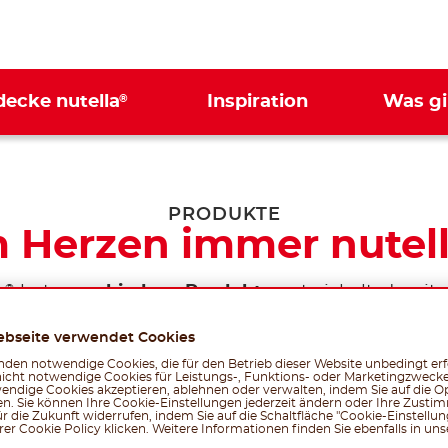
®
decke nutella
Inspiration
Was gi
PRODUKTE
 Herzen immer nutel
®
a
hat
verschiedene Produkte
entwickelt, damit 
®
 besonderen nutella
Geschmack nicht nur am M
ebseite verwendet Cookies
®
genießen kannst. Entdecke alle nutella
Produkte
den notwendige Cookies, die für den Betrieb dieser Website unbedingt erf
nicht notwendige Cookies für Leistungs-, Funktions- oder Marketingzwecke
endige Cookies akzeptieren, ablehnen oder verwalten, indem Sie auf die Op
en. Sie können Ihre Cookie-Einstellungen jederzeit ändern oder Ihre Zust
r die Zukunft widerrufen, indem Sie auf die Schaltfläche "Cookie-Einstellu
er Cookie Policy klicken. Weitere Informationen finden Sie ebenfalls in un