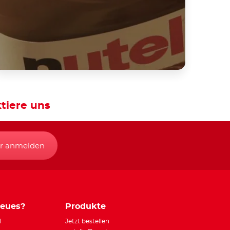
tiere uns
r anmelden
Neues?
Produkte
l
Jetzt bestellen