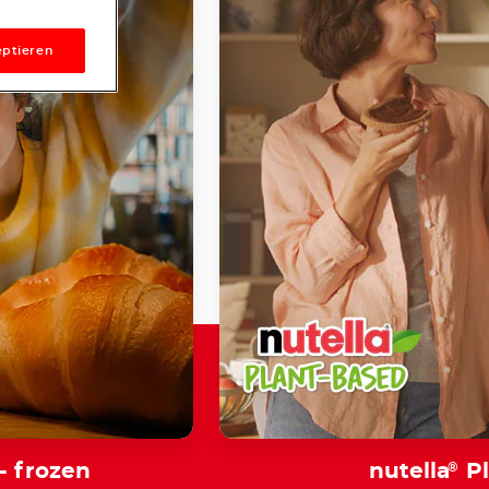
ptieren
- frozen
nutella
®
Pl