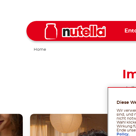
Ent
Home
Im
nutell
ganz
Diese W
Wir verwen
sind, und 
nicht notw
Wahl klick
Wirkung fü
Ende unser
Policy.