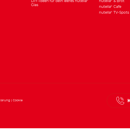
DIY-Ideen für dein leeres nutella
nutella
& Brot
®
®
Glas
nutella
Cafe
®
nutella
TV-Spots
®
klärung
Cookie