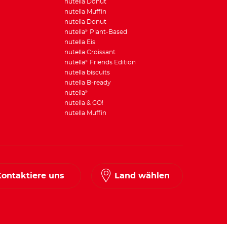
nutella Donut
nutella Muffin
nutella Donut
nutella
Plant-Based
®
nutella Eis
nutella Croissant
nutella
Friends Edition
®
nutella biscuits
nutella B-ready
nutella
®
nutella & GO!
nutella Muffin
Kontaktiere uns
Land wählen