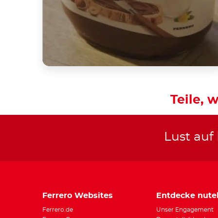
Teile, w
Lust auf
Ferrero Websites
Entdecke nutel
Ferrero.de
Unser Engagement