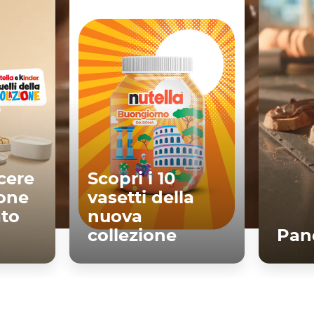
cere
Scopri i 10
ione
vasetti della
ato
nuova
collezione
Pane
ù
Scopri di più