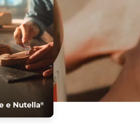
®
 e Nutella
Scopri di più