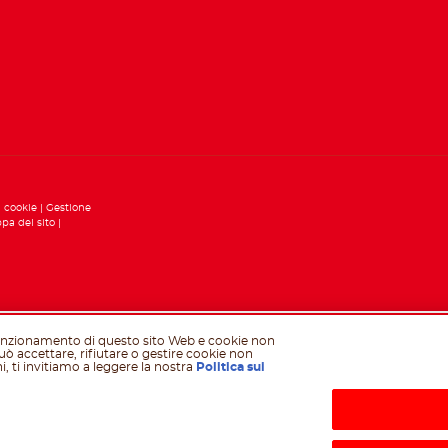
i cookie
Gestione
pa del sito
 funzionamento di questo sito Web e cookie non
può accettare, rifiutare o gestire cookie non
i, ti invitiamo a leggere la nostra
Politica sui