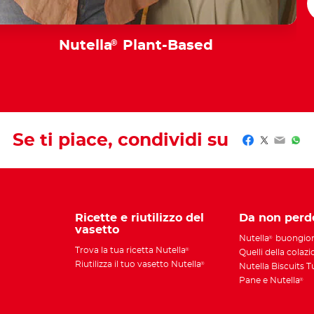
Nutella
®
Plant-Based
Se ti piace, condividi su
Facebook
Twitter
Email
Wha
Ricette e riutilizzo del
Da non perd
vasetto
Nutella
buongio
®
Trova la tua ricetta Nutella
®
Quelli della colaz
Riutilizza il tuo vasetto Nutella
®
Nutella Biscuits 
Pane e Nutella
®