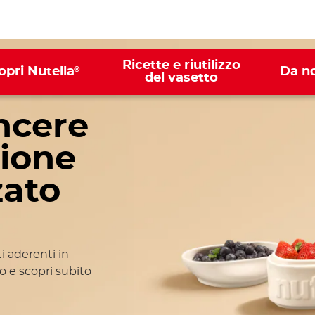
Ricette e riutilizzo
®
opri Nutella
Da n
del vasetto
ncere
zione
zato
i aderenti in
o e scopri subito