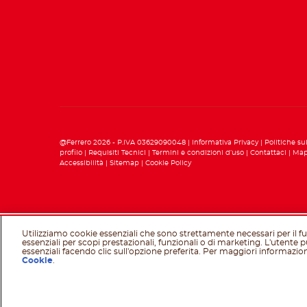
@Ferrero 2026 - P.IVA 03629090048
Informativa Privacy
Politiche su
profilo
Requisiti Tecnici
Termini e condizioni d’uso
Contattaci
Map
Accessibilità
Sitemap
Cookie Policy
Utilizziamo cookie essenziali che sono strettamente necessari per il
essenziali per scopi prestazionali, funzionali o di marketing. L'utente 
essenziali facendo clic sull'opzione preferita. Per maggiori informazion
Cookie
.