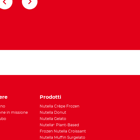
Nutella Gelato
tsApp
ere
Prodotti
rno
Nutella Crêpe Frozen
ione in missione
Nutella Donut
Tubo
Nutella Gelato
Nutella
Plant-Based
®
Frozen Nutella Croissant
Nutella Muffin Surgelato