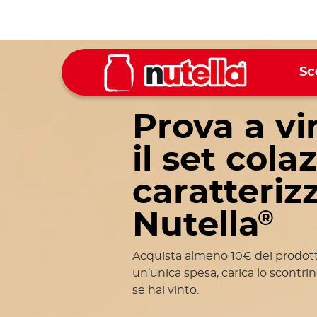
Sc
Prova a vi
il set cola
caratteriz
Nutella
®
Acquista almeno 10€ dei prodott
un’unica spesa, carica lo scontrin
se hai vinto.