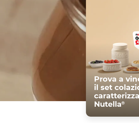
Prova a vin
il set colaz
caratterizz
®
Nutella
Scopri di pi