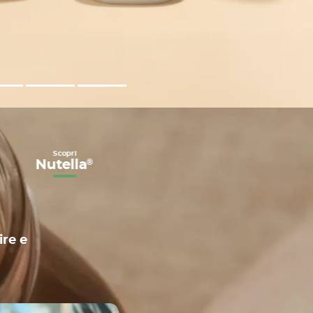
Scopri
Ricette
Nutella
®
e
riutilizzo
vasetto
ire e