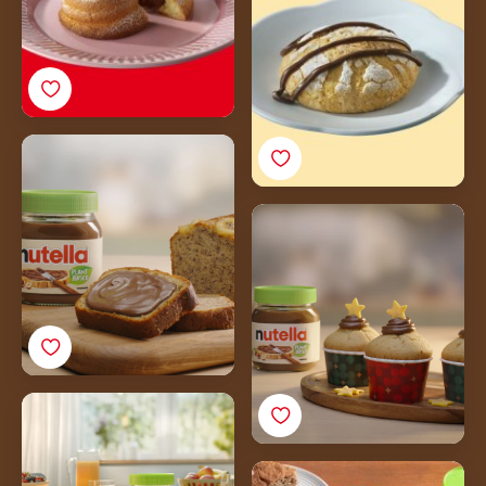
Banana Bread Vegano
con Nutella® Plant-
Based
Muffin Vegani con
Nutella® Plant-Based
Waffle Vegani con
Nutella® Plant-Based
Torta di grano saraceno