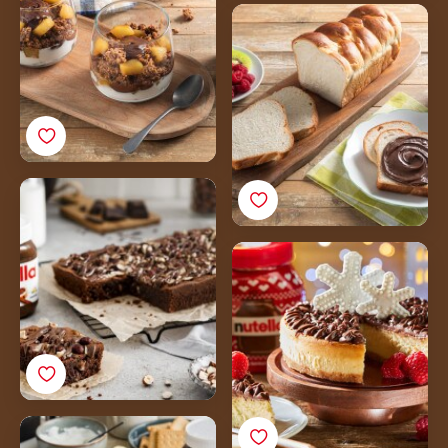
Plant-Based
Pan brioche vegano
senza lattosio con
Nutella® Plant-Based
Ricetta Nutella®
Brownies
Ricetta Nutella®
Cheesecake al
Mascarpone
Ricetta Nutella®