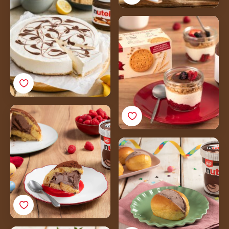
Cheesecake Fredda
Senza Cottura
Bicchierini cheesecake
con Nutella® e biscotti
Paterson’s Digestive
Zuccotto di Colomba
con
Nutella<sup>®</sup>
Maritozzi di Carnevale
Gelato
con Nutella Gelato
Ricetta