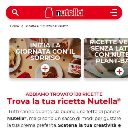
Open 
Home
Ricette e riutilizzo del vasetto
RICETTE V
INIZIA LA
SENZA LAT
GIORNATA CON IL
CON NUT
SORRISO
PLANT-B
ABBIAMO TROVATO
138
RICETTE
Trova la tua ricetta Nutella
®
Tutti sanno quanto sia buona una fetta di pane e
Nutella
, ma ci sono un sacco di modi per gustare
®
la tua crema preferita.
Scatena la tua creatività e