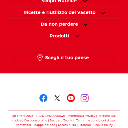
Scopri Nutella
®
Ricette e riutilizzo del vasetto
Da non perdere
Prodotti
Scegli il tuo paese
Seguici su
Seguici su facebook
Seguici su twitter
Seguici su you
Seguici su 
@Ferrero 2026 - P.IVA 03629090048
Informativa Privacy
Politiche sui
cookie
Gestione profilo
Requisiti Tecnici
Termini e condizioni d’uso
Contattaci
Mappa del sito
Accessibilità
Sitemap
Cookie Policy