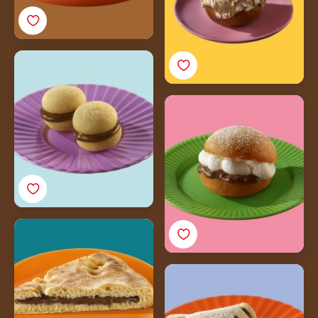
Baci di Dama e Nutella®
Maritozzo e Nutella®
Torta al testo e Nutella®
Buccellato siciliano e
Nutella®