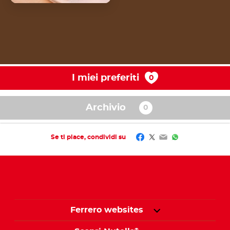
I miei preferiti
Archivio
Facebook
Twitter
Email
WhatsApp
Se ti piace, condividi su
Ferrero websites