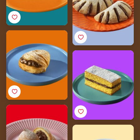
Sfogliatella e Nutella®
Schiacciata alla
fiorentina e Nutella®
Dolce delle Monache e
Nutella®
Pan de Mej e Nutella®