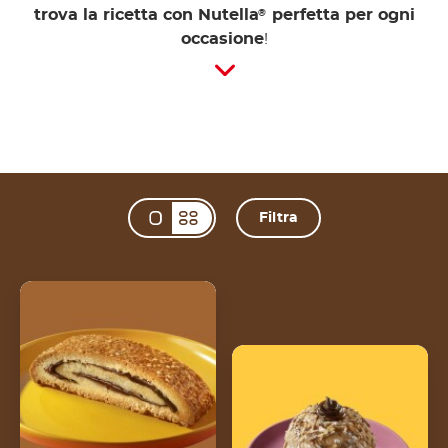
trova la ricetta con Nutella
perfetta per ogni
®
occasione
!
Filtra
Change view mode
Pinza bolognese e
Nutella®
Veneziana e Nutella®