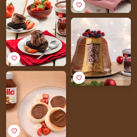
Nutella Gelato con
cuore di crumble
Ricetta
Pandoro Ripieno di
Nutella Gelato Ricetta
Fluffy pancakes con
Nutella® Ricetta