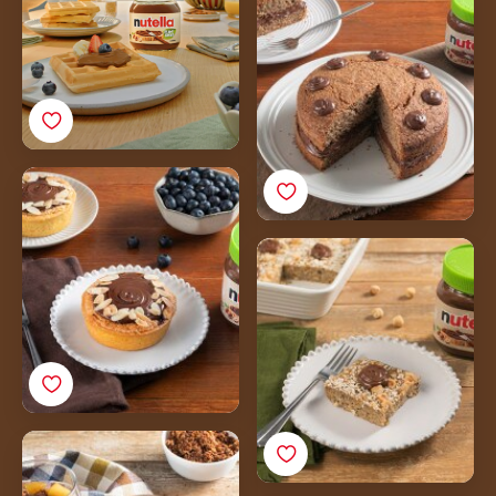
senza lattosio con
Nutella® Plant-Based
Crostata frangipane
senza lattosio con
Nutella® Plant-Based
Banana bread baked
oats senza lattosio con
Nutella® Plant-Based
Yogurt senza lattosio
con pere e Nutella®