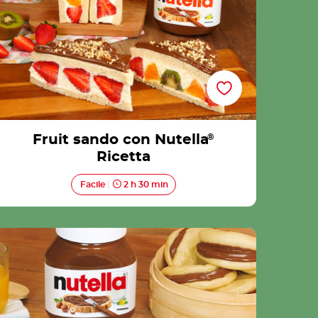
Fruit sando con Nutella
®
Ricetta
Facile
2 h 30 min
Bao buns con Nutella® Ricetta