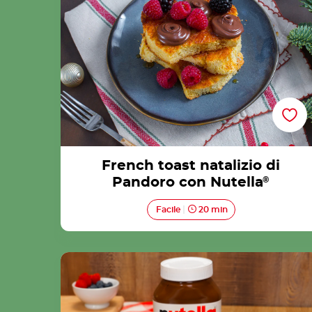
French toast natalizio di
Pandoro con Nutella
®
Facile
20 min
Syrniki con Nutella<sup>®</sup>