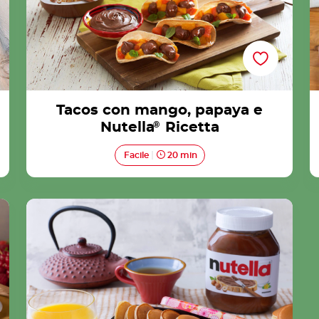
Tacos con mango, papaya e
Nutella
®
Ricetta
Facile
20 min
Mini dorayaki con Nutella® Ricetta