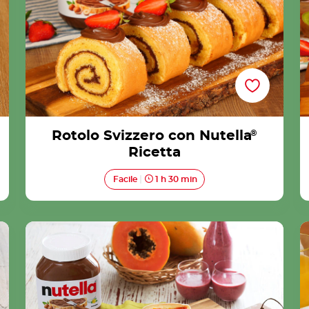
Rotolo Svizzero con Nutella
®
Ricetta
Facile
1 h 30 min
®
Tacos con mango, papaya e Nutella® Ricetta