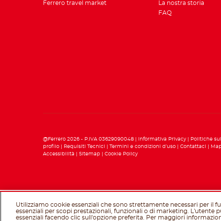
Ferrero travel market
La nostra storia
FAQ
@Ferrero 2026 - P.IVA 03629090048
Informativa Privacy
Politiche su
profilo
Requisiti Tecnici
Termini e condizioni d’uso
Contattaci
Map
Accessibilità
Sitemap
Cookie Policy
Utilizziamo cookie essenziali che sono strettamente necessari per il
essenziali per scopi prestazionali, funzionali o di marketing. L'utente 
essenziali facendo clic sull'opzione preferita. Per maggiori informazion