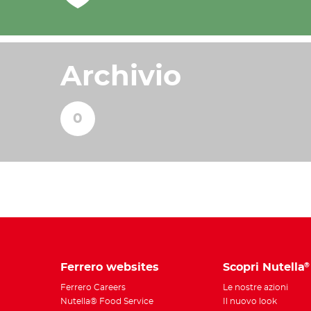
Archivio
Ferrero websites
Scopri Nutella
®
Ferrero Careers
Le nostre azioni
Nutella® Food Service
Il nuovo look