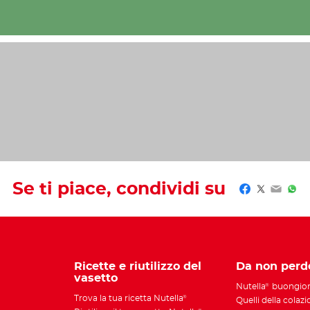
Se ti piace, condividi su
Facebook
Twitter
Email
Wha
Ricette e riutilizzo del
Da non perd
vasetto
Nutella
buongio
®
Trova la tua ricetta Nutella
®
Quelli della colaz