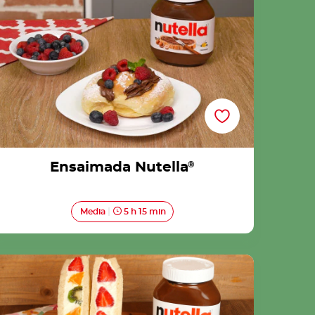
Ensaimada Nutella
®
Media
5 h 15 min
Fruit sando con Nutella® Ricetta