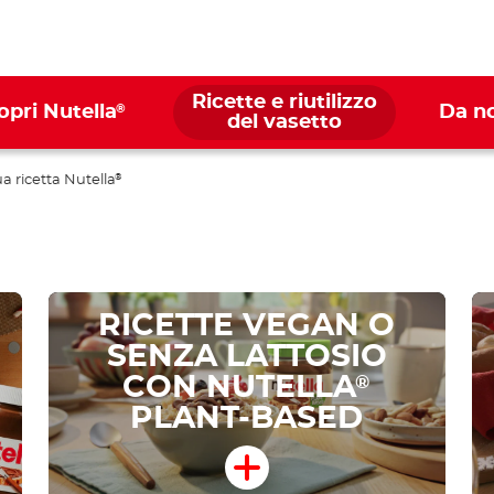
Ricette e riutilizzo
®
opri Nutella
Da n
del vasetto
ua ricetta Nutella
®
RICETTE VEGAN O
SENZA LATTOSIO
CON NUTELLA
®
PLANT-BASED