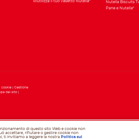
Riutilizza il tuo vasetto Nutella
®
Nutella Biscuits 
Pane e Nutella
®
i cookie
Gestione
pa del sito
 funzionamento di questo sito Web e cookie non
può accettare, rifiutare o gestire cookie non
i, ti invitiamo a leggere la nostra
Politica sui