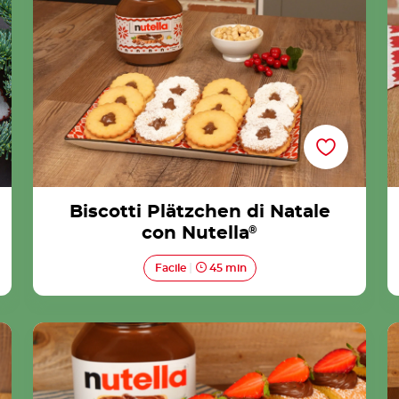
Biscotti Plätzchen di Natale
con Nutella
®
Facile
45 min
Rotolo Svizzero con Nutella® Ricetta