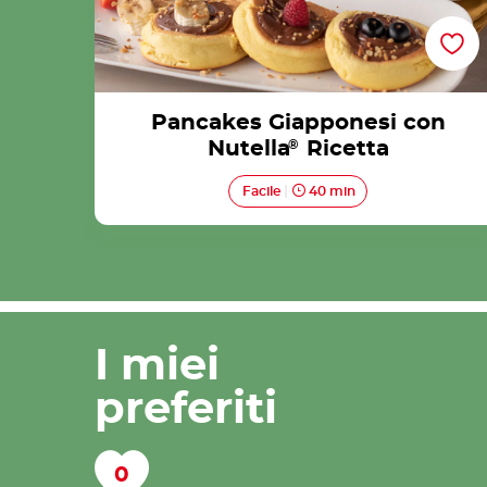
Pancakes Giapponesi con
Nutella
®
Ricetta
Facile
40 min
I miei
preferiti