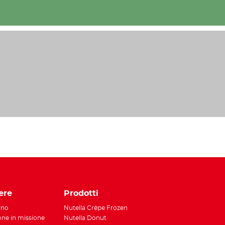
tsApp
ere
Prodotti
rno
Nutella Crêpe Frozen
ione in missione
Nutella Donut