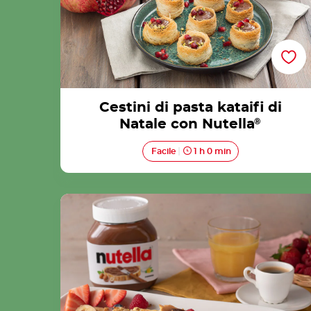
Cestini di pasta kataifi di
Natale con Nutella
®
Facile
1 h 0 min
Pancakes Giapponesi con Nutella® Ricetta