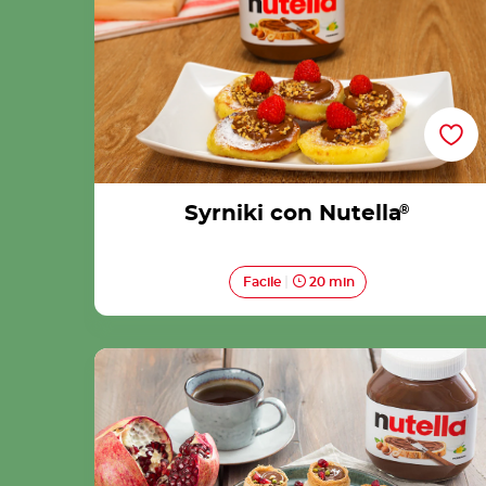
Syrniki con Nutella
®
Facile
20 min
Cestini di pasta kataifi di Natale con Nutella