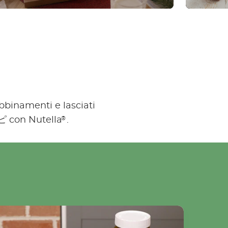
abbinamenti e lasciati
®
シピ con Nutella
.
Ensaimada Nutella®