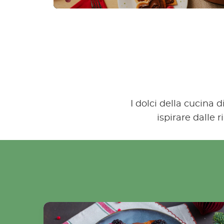
I dolci della cucina 
ispirare dalle 
French toast natalizio di Pandoro con Nutell