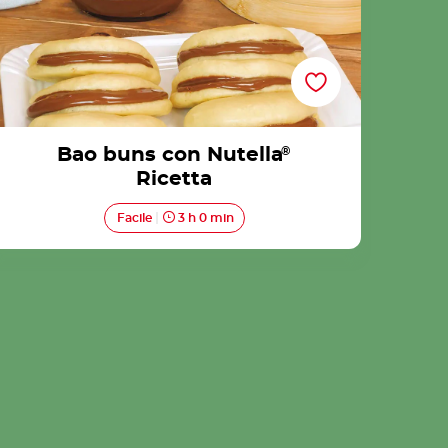
Bao buns con Nutella
®
Ricetta
Facile
3 h 0 min