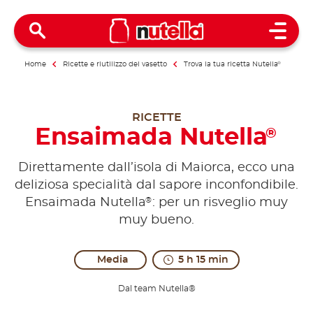
Open 
Home
Ricette e riutilizzo del vasetto
Trova la tua ricetta Nutella
®
RICETTE
Ensaimada Nutella
®
Direttamente dall’isola di Maiorca, ecco una
deliziosa specialità dal sapore inconfondibile.
®
Ensaimada Nutella
: per un risveglio muy
muy bueno.
Media
5 h 15 min
Dal team Nutella®