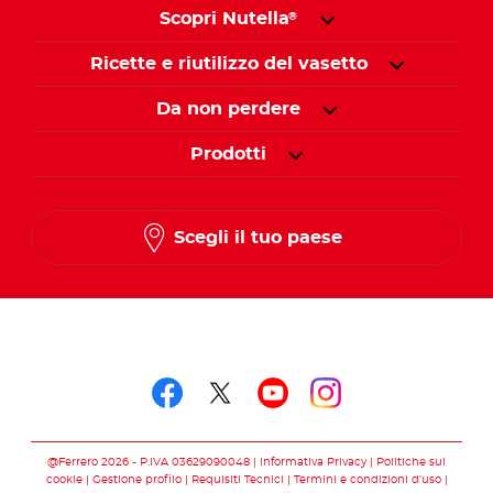
Scopri Nutella
®
Ricette e riutilizzo del vasetto
Da non perdere
Prodotti
Scegli il tuo paese
Seguici su
Seguici su facebook
Seguici su twitter
Seguici su you
Seguici su 
@Ferrero 2026 - P.IVA 03629090048
Informativa Privacy
Politiche sui
cookie
Gestione profilo
Requisiti Tecnici
Termini e condizioni d’uso