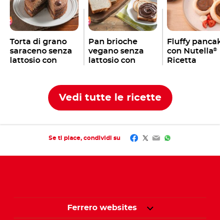
Torta di grano
Pan brioche
Fluffy panca
saraceno senza
vegano senza
con Nutella
®
lattosio con
lattosio con
Ricetta
Nutella
Plant-
Nutella
Plant-
®
®
Based
Based
Vedi tutte le ricette
Facebook
Twitter
Email
WhatsApp
Se ti piace, condividi su
Ferrero websites