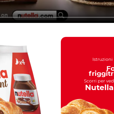
Istruzioni
F
friggit
Scorri per ve
Nutella