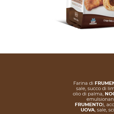
Farina di
FRUME
sale, succo di l
olio di palma,
NO
emulsionanti
FRUMENTO
), ac
UOVA
, sale, s