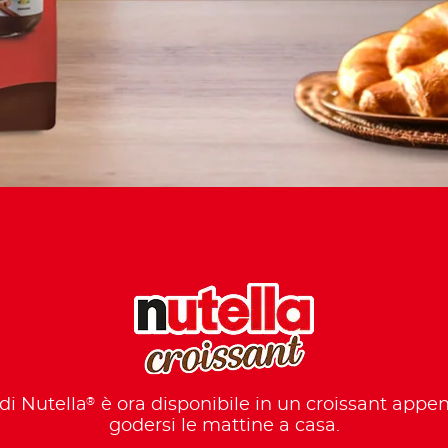
®
 di Nutella
è ora disponibile in un croissant appe
godersi le mattine a casa.