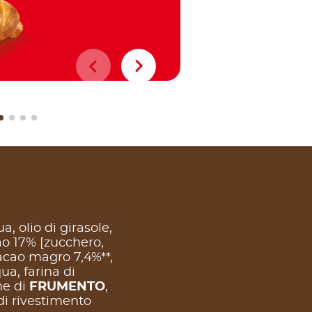
Lasciare raf
gustarli!
, olio di girasole,
ao 17% [zucchero,
acao magro 7,4%**,
qua, farina di
ne di
FRUMENTO
,
di rivestimento