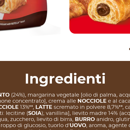
Ingredienti
NTO
(24%), margarina vegetale [olio di palma, acqua
imone concentrato], crema alle
NOCCIOLE
e al cac
CCIOLE
13%**,
LATTE
scremato in polvere 8,7%**, c
: lecitine (
SOIA
); vanillina], lievito madre 14% (ac
qua, zucchero, lievito di birra,
BURRO
anidro, gluti
ciroppo di glucosio, tuorlo d'
UOVO
, aroma, agente 