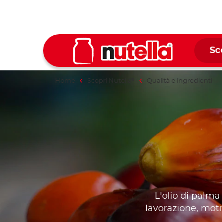
Sc
Home
Scopri Nutella
Qualità e ingredienti
®
L'olio di palma
lavorazione, motiv