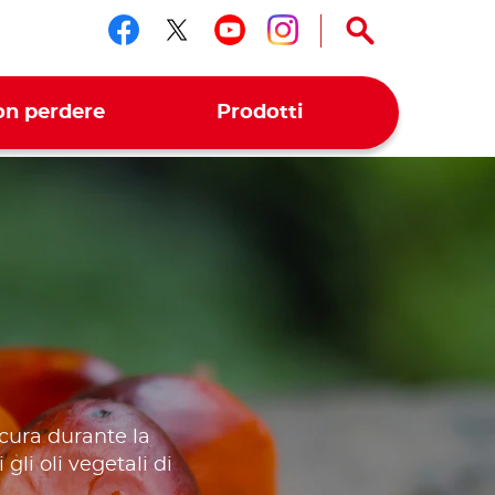
Seguici su facebook
Seguici su twitter
Seguici su youtu
Seguici su in
on perdere
Prodotti
cura durante la
gli oli vegetali di