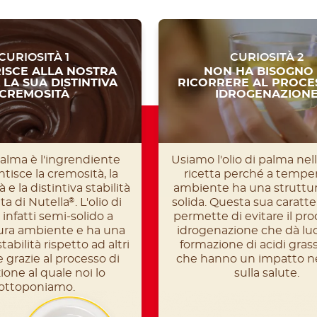
CURIOSITÀ 1
CURIOSITÀ 2
ISCE ALLA NOSTRA
NON HA BISOGNO 
 LA SUA DISTINTIVA
RICORRERE AL PROCE
CREMOSITÀ
IDROGENAZION
 palma è l'ingrendiente
Usiamo l'olio di palma nel
tisce la cremosità, la
ricetta perché a tempe
 e la distintiva stabilità
ambiente ha una struttu
tta di Nutella
. L'olio di
solida. Questa sua caratter
®
infatti semi-solido a
permette di evitare il pro
ra ambiente e ha una
idrogenazione che dà luo
abilità rispetto ad altri
formazione di acidi grass
e grazie al processo di
che hanno un impatto n
ione al quale noi lo
sulla salute.
ottoponiamo.