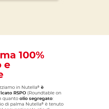
alma 100%
o e
e
®
izziamo in Nutella
è
ificato RSPO
(Roundtable on
in quanto
olio segregato
:
®
lio di palma Nutella
è tenuto