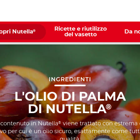
Ricette e riutilizzo
®
opri Nutella
Da n
del vasetto
INGREDIENTI
L'OLIO DI PALMA
DI NUTELLA
®
®
 contenuto in Nutella
viene trattato con estrema 
o per cui è un olio sicuro, esattamente come tutti 
qualità.