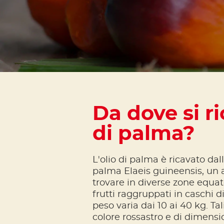
Da dove si ri
di palma?
L'olio di palma è ricavato dall
palma Elaeis guineensis, un 
trovare in diverse zone equat
frutti raggruppati in caschi di
peso varia dai 10 ai 40 kg. Tali 
colore rossastro e di dimension