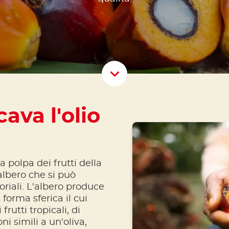
Scroll D
cava l'olio
a polpa dei frutti della
albero che si può
oriali. L'albero produce
 forma sferica il cui
frutti tropicali, di
i simili a un'oliva,