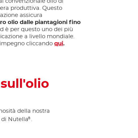
l convenzionale olio di
iera produttiva. Questo
icazione assicura
tro olio dalle piantagioni fino
ed è per questo uno dei più
ificazione a livello mondiale.
ro impegno cliccando
qui
.
sull'olio
mosità della nostra
®
i di Nutella
.