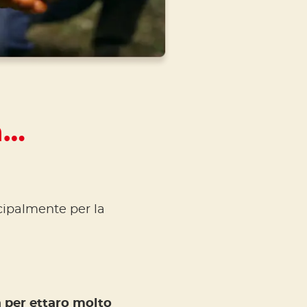
a…
cipalmente per la
a per ettaro molto