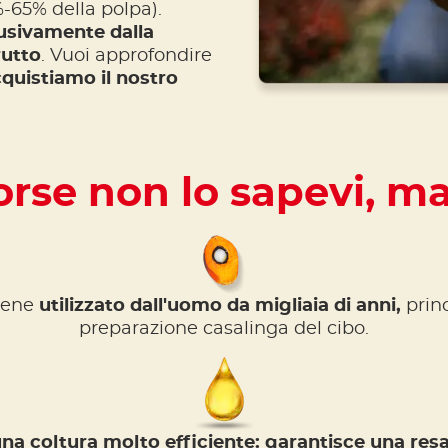
5%-65% della polpa).
lusivamente dalla
rutto
. Vuoi approfondire
quistiamo il nostro
orse non lo sapevi, m
viene
utilizzato dall'uomo da migliaia di anni,
prin
preparazione casalinga del cibo.
na coltura molto efficiente: garantisce una res