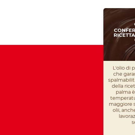
CONFER
RICETTA
L'olio di
che garan
spalmabilità
della rice
palma è 
temperatu
maggiore st
olii, anch
lavoraz
s