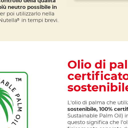
ontrollo della qualità
 più neutro possibile in
r poi utilizzarlo nella
®
Nutella
in tempi brevi.
Olio di p
certificat
sostenibil
L'olio di palma che util
sostenibile, 100% cert
Sustainable Palm Oil) 
questo significa che l'o