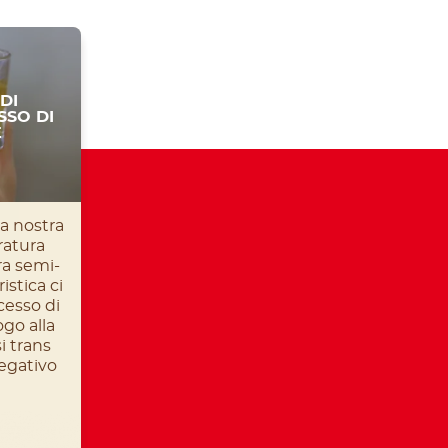
DI
SSO DI
E
la nostra
ratura
ra semi-
istica ci
cesso di
go alla
i trans
egativo