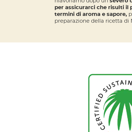
rilavoriamo dopo un
severo c
per assicurarci che risulti il
termini di aroma e sapore,
pe
preparazione della ricetta di 