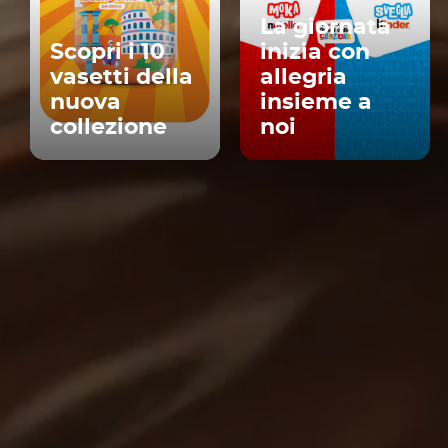
La giornata
Scopri i 10
inizia con
vasetti della
allegria
nuova
insieme a
collezione
noi