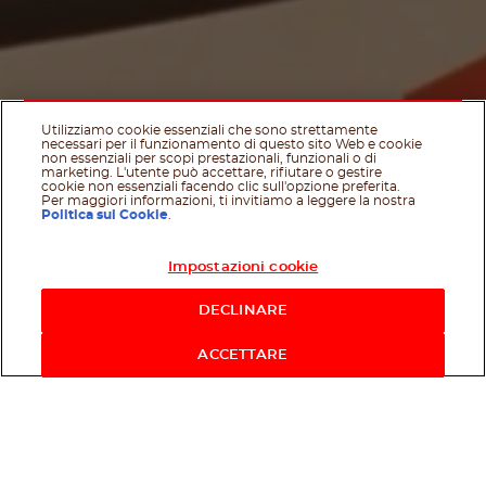
Utilizziamo cookie essenziali che sono strettamente
necessari per il funzionamento di questo sito Web e cookie
non essenziali per scopi prestazionali, funzionali o di
marketing. L'utente può accettare, rifiutare o gestire
cookie non essenziali facendo clic sull'opzione preferita.
Per maggiori informazioni, ti invitiamo a leggere la nostra
Politica sui Cookie
.
Impostazioni cookie
Acquista ora
DECLINARE
Scroll Dow
Facebook
Twitter
Email
WhatsApp
Se ti piace, condividi su
ACCETTARE
Se cerchi le ultime news e promozioni
su Nutella
®
le troverai tutte qui! Sei
pronto a riempire di positività le tue
giornate?