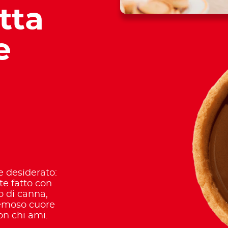
tta
e
e desiderato:
te fatto con
o di canna,
remoso cuore
on chi ami.