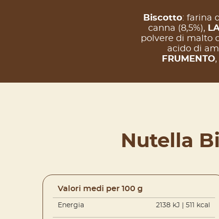
Biscotto
:
farina 
canna (8,5%),
LA
polvere di malto d
acido di am
FRUMENTO
,
Nutella B
Valori medi per 100 g
Energia
2138 kJ | 511 kcal