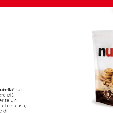
,
®
utella
su
ora più
er te un
tti in casa,
e di