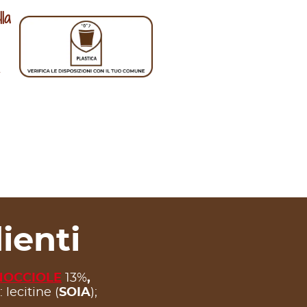
la
Scopri i materiali
confezione
ienti
NOCCIOLE
13%
,
lecitine (
SOIA
);