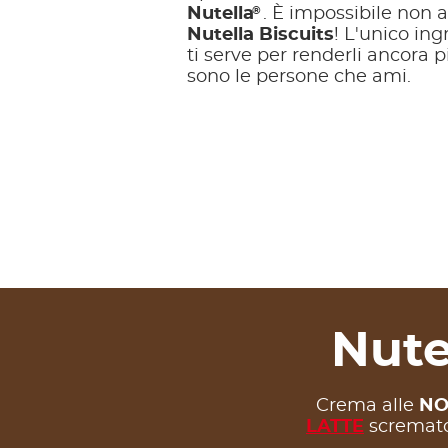
®
Nutella
. È impossibile non
Nutella Biscuits
! L'unico in
ti serve per renderli ancora p
sono le persone che ami.
Nute
Crema alle
NO
LATTE
scremato 