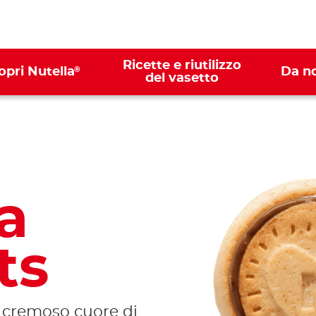
Ricette e riutilizzo
®
opri Nutella
Da n
del vasetto
a
ts
n cremoso cuore di