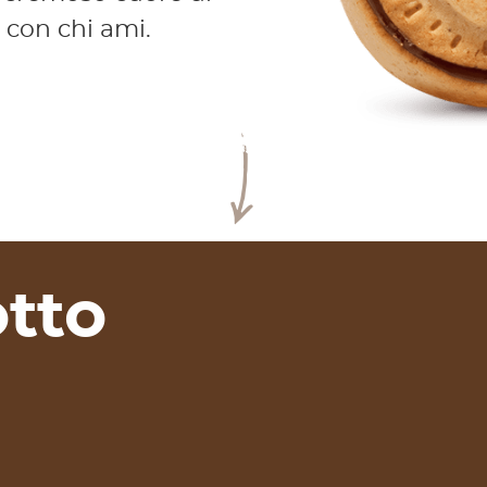
 con chi ami.
tto