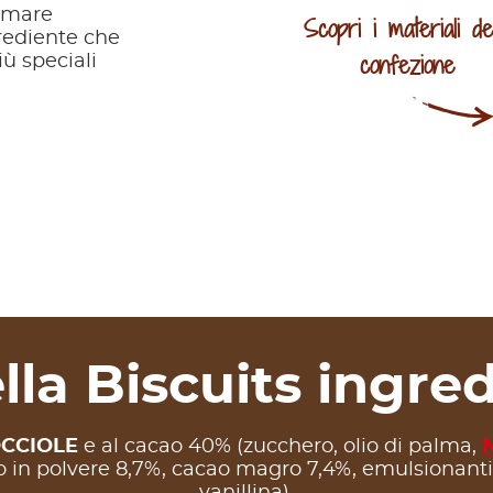
 amare
Scopri i materiali del
grediente che
confezione
iù speciali
lla Biscuits ingred
CCIOLE
e al cacao 40% (zucchero, olio di palma,
in polvere 8,7%, cacao magro 7,4%, emulsionanti: 
vanillina).