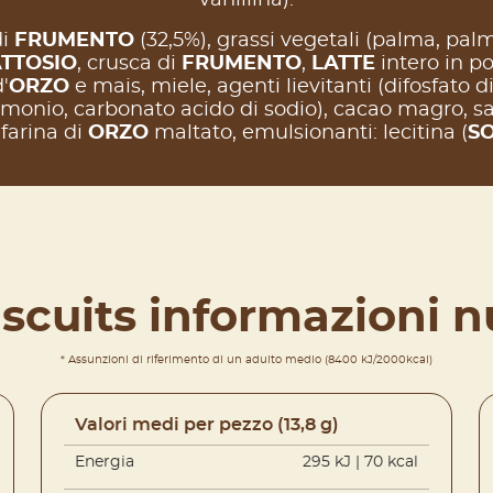
di
FRUMENTO
(32,5%), grassi vegetali (palma, palm
TTOSIO
, crusca di
FRUMENTO
,
LATTE
intero in po
'
ORZO
e mais, miele, agenti lievitanti (difosfato 
monio, carbonato acido di sodio), cacao magro, sa
 farina di
ORZO
maltato, emulsionanti: lecitina (
SO
iscuits informazioni nu
* Assunzioni di riferimento di un adulto medio (8400 kJ/2000kcal)
Valori medi per pezzo (13,8 g)
Energia
295 kJ | 70 kcal