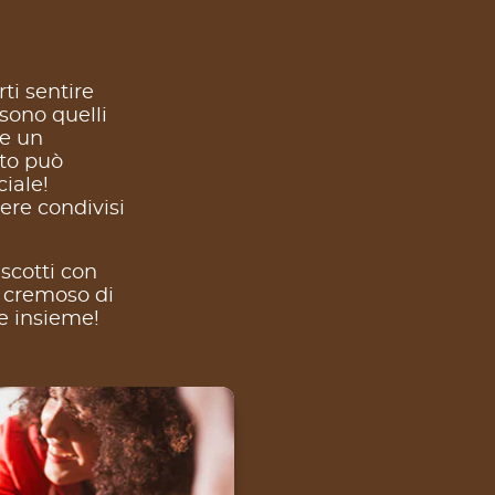
ti sentire
sono quelli
re un
sto può
iale!
sere condivisi
scotti con
 cremoso di
re insieme!