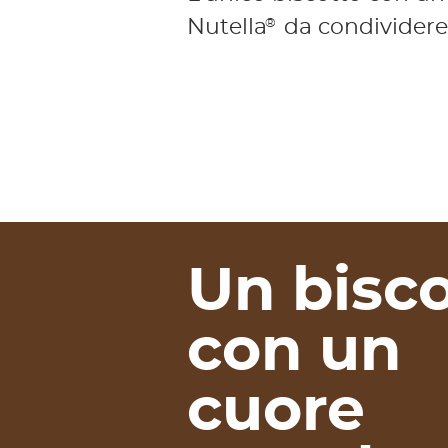
Nutella
da condividere
®
Un bisco
con un
cuore