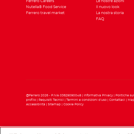
Ferrero Careers
Le nostre azioni
Nutella® Food Service
Il nuovo look
Ferrero travel market
La nostra storia
FAQ
@Ferrero 2026 - P.IVA 03629090048
Informativa Privacy
Politiche su
profilo
Requisiti Tecnici
Termini e condizioni d’uso
Contattaci
Map
Accessibilità
Sitemap
Cookie Policy