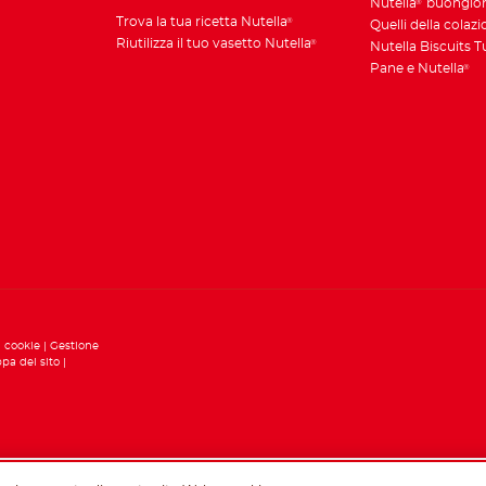
Nutella
buongio
®
Trova la tua ricetta Nutella
®
Quelli della colaz
Riutilizza il tuo vasetto Nutella
®
Nutella Biscuits 
Pane e Nutella
®
i cookie
Gestione
pa del sito