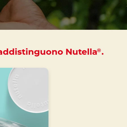
own
raddistinguono Nutella
.
®