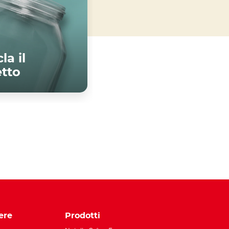
la il
etto
Scopri di più
tsApp
ere
Prodotti