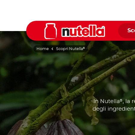
Sc
Home
Scopri Nutella
®
®
In Nutella
, la
degli ingredient