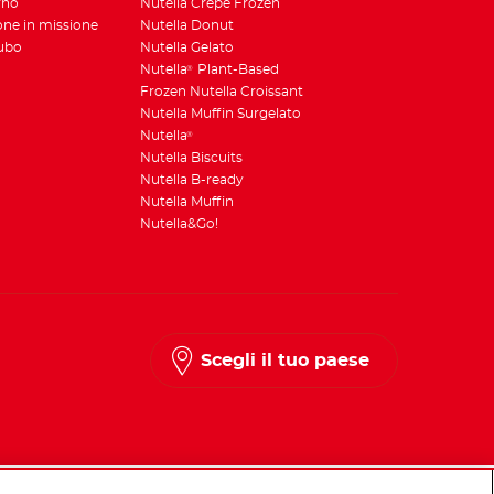
rno
Nutella Crêpe Frozen
ione in missione
Nutella Donut
Tubo
Nutella Gelato
Nutella
Plant-Based
®
Frozen Nutella Croissant
Nutella Muffin Surgelato
Nutella
®
Nutella Biscuits
Nutella B-ready
Nutella Muffin
Nutella&Go!
Scegli il tuo paese