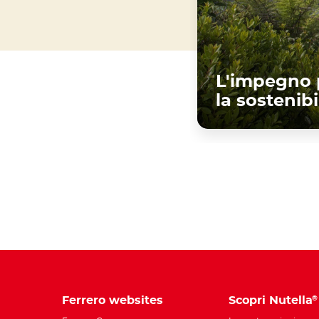
L'impegno 
la sostenibi
Scopri di pi
Ferrero websites
Scopri Nutella
®