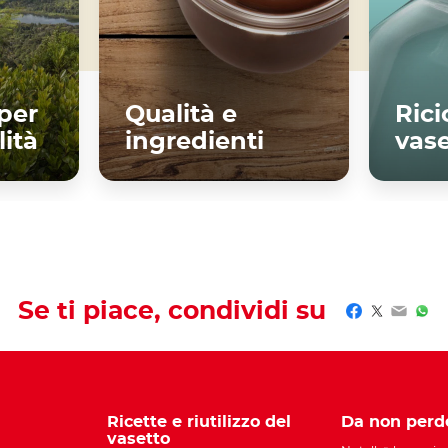
per
Qualità e
Ricic
lità
ingredienti
vas
ù
Scopri di più
Se ti piace, condividi su
Facebook
Twitter
Email
Wha
Ricette e riutilizzo del
Da non perd
vasetto