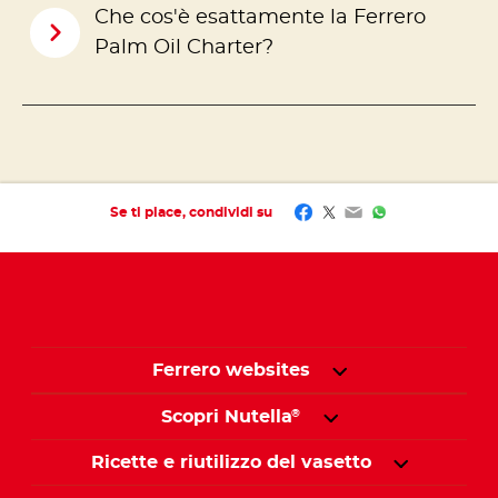
Che cos'è esattamente la Ferrero
Palm Oil Charter?
Facebook
Twitter
Email
WhatsApp
Se ti piace, condividi su
Ferrero websites
Scopri Nutella
®
Ricette e riutilizzo del vasetto