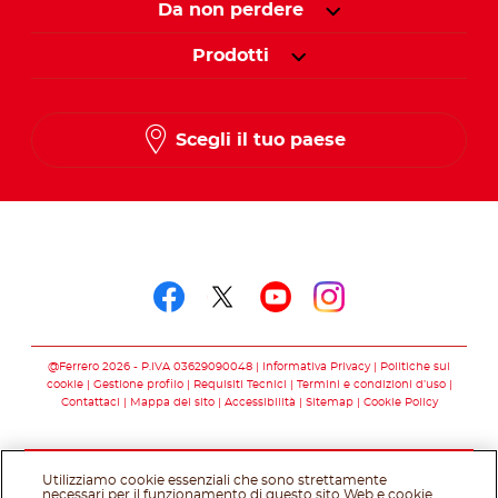
Da non perdere
Prodotti
Scegli il tuo paese
Seguici su
Seguici su facebook
Seguici su twitter
Seguici su you
Seguici su 
@Ferrero 2026 - P.IVA 03629090048
Informativa Privacy
Politiche sui
cookie
Gestione profilo
Requisiti Tecnici
Termini e condizioni d’uso
Contattaci
Mappa del sito
Accessibilità
Sitemap
Cookie Policy
Utilizziamo cookie essenziali che sono strettamente
necessari per il funzionamento di questo sito Web e cookie