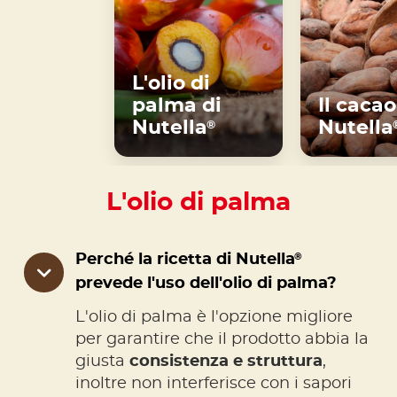
L'olio di
palma di
Il cacao
Nutella
Nutella
®
L'olio di palma
®
Perché la ricetta di Nutella
prevede l'uso dell'olio di palma?
L'olio di palma è l'opzione migliore
per garantire che il prodotto abbia la
giusta
consistenza e struttura
,
inoltre non interferisce con i sapori