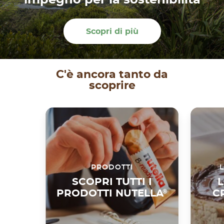
impegno per la sostenibilità
Scopri di più
C'è ancora tanto da
scoprire
PRODOTTI
L
SCOPRI TUTTI I
L
PRODOTTI NUTELLA
®
C