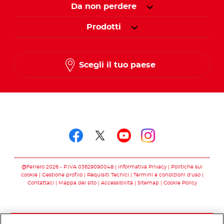
Da non perdere
Prodotti
Scegli il tuo paese
Seguici su
Seguici su facebook
Seguici su twitter
Seguici su you
Seguici su 
@Ferrero 2026 - P.IVA 03629090048
Informativa Privacy
Politiche sui
cookie
Gestione profilo
Requisiti Tecnici
Termini e condizioni d’uso
Contattaci
Mappa del sito
Accessibilità
Sitemap
Cookie Policy