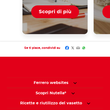
Scopri di più
Facebook
Twitter
Email
WhatsApp
Se ti piace, condividi su
Ferrero websites
Scopri Nutella
®
Ricette e riutilizzo del vasetto