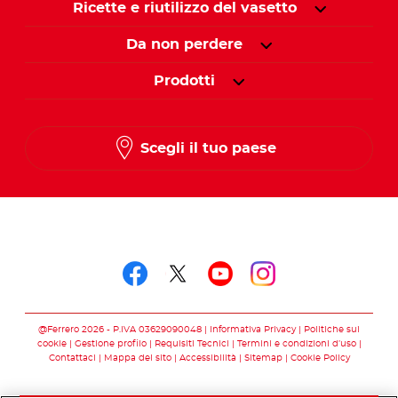
Ricette e riutilizzo del vasetto
Da non perdere
Prodotti
Scegli il tuo paese
Seguici su
Seguici su facebook
Seguici su twitter
Seguici su you
Seguici su 
@Ferrero 2026 - P.IVA 03629090048
Informativa Privacy
Politiche sui
cookie
Gestione profilo
Requisiti Tecnici
Termini e condizioni d’uso
Contattaci
Mappa del sito
Accessibilità
Sitemap
Cookie Policy