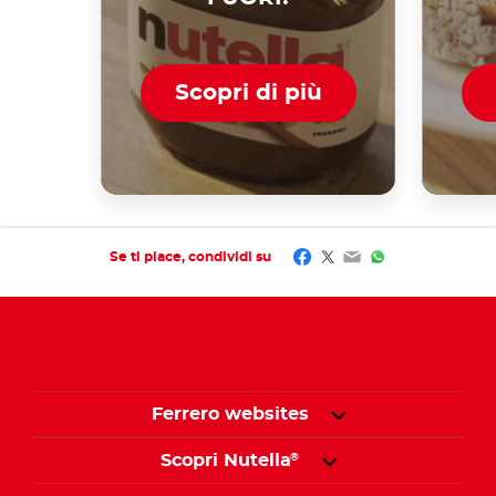
Scopri di più
Facebook
Twitter
Email
WhatsApp
Se ti piace, condividi su
Ferrero websites
Scopri Nutella
®