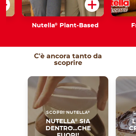
Nutella
®
Plant-Based
F
C'è ancora tanto da
scoprire
®
SCOPRI NUTELLA
L
NUTELLA
®
SIA
L
DENTRO...CHE
C
FUORI!