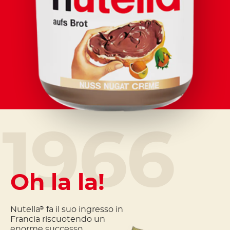
1966
Oh la la!
Nutella
fa il suo ingresso in
®
Francia riscuotendo un
enorme successo.