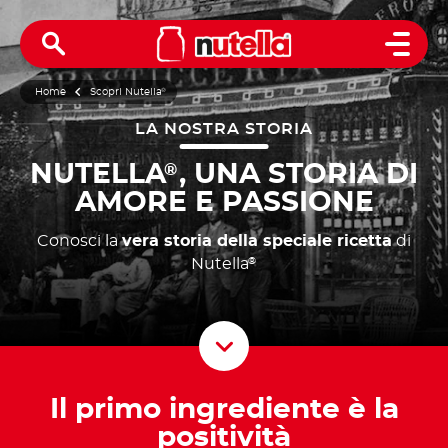
Open 
Home
Scopri Nutella
®
LA NOSTRA STORIA
NUTELLA
, UNA STORIA DI
®
AMORE E PASSIONE
Conosci la
vera storia della speciale ricetta
di
Nutella
®
Scroll D
Il primo ingrediente è la
positività