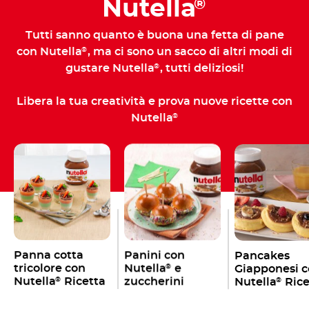
Nutella
®
Tutti sanno quanto è buona una fetta di pane
con Nutella
, ma ci sono un sacco di altri modi di
®
gustare Nutella
, tutti deliziosi!
®
Libera la tua creatività e prova nuove ricette con
Nutella
®
Panna cotta
Panini con
Pancakes
tricolore con
Nutella
e
Giapponesi 
®
Nutella
Ricetta
zuccherini
Nutella
Rice
®
®
colorati Ricetta