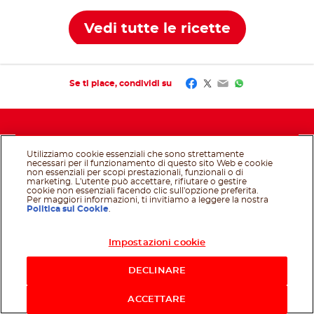
Vedi tutte le ricette
Facebook
Twitter
Email
WhatsApp
Se ti piace, condividi su
Utilizziamo cookie essenziali che sono strettamente
necessari per il funzionamento di questo sito Web e cookie
non essenziali per scopi prestazionali, funzionali o di
Ferrero websites
marketing. L'utente può accettare, rifiutare o gestire
cookie non essenziali facendo clic sull'opzione preferita.
Per maggiori informazioni, ti invitiamo a leggere la nostra
Politica sui Cookie
.
Scopri Nutella
®
Ricette e riutilizzo del vasetto
Impostazioni cookie
Acquista ora
Da non perdere
DECLINARE
Prodotti
ACCETTARE