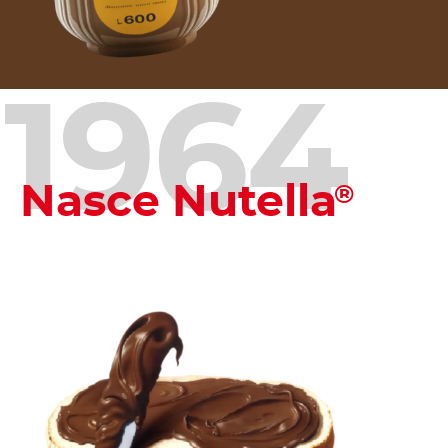
1964
Nasce Nutella
®