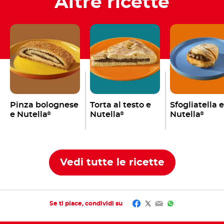
Altre ricette
Pinza bolognese
Torta al testo e
Sfogliatella e
e Nutella
Nutella
Nutella
®
®
®
Vedi tutte le ricette
Facebook
Twitter
Email
WhatsApp
Se ti piace, condividi su