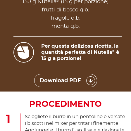
®
150 g Nutella
(15 g per porzione)
frutti di bosco q.b.
fragole q.b.
menta q.b.
Per questa deliziosa ricetta, la
quantità perfetta di Nutella
è
®
15 g a porzione!
Download PDF
PROCEDIMENTO
Sciogliete il burro in un pentolino e versate
i biscotti nel mixer per tritarli finemente.
Aggiungete il burro fuso, il sale e riazionate