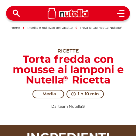
Open 
Home
Ricette e riutilizzo del vasetto
Trova la tua ricetta Nutella
®
RICETTE
Torta fredda con
mousse ai lamponi e
Nutella
Ricetta
®
Media
1 h 10 min
Dal team Nutella®