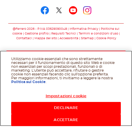
Seguici su
Seguici su facebook
Seguici su twitter
Seguici su you
Seguici su 
@Ferrero 2026 - P.IVA 03629090048
Informativa Privacy
Politiche sui
cookie
Gestione profilo
Requisiti Tecnici
Termini e condizioni d’uso
Contattaci
Mappa del sito
Accessibilità
Sitemap
Cookie Policy
Utilizziamo cookie essenziali che sono strettamente
necessari per il funzionamento di questo sito Web e cookie
non essenziali per scopi prestazionali, funzionali o di
marketing. L'utente può accettare, rifiutare o gestire
cookie non essenziali facendo clic sull'opzione preferita.
Per maggiori informazioni, ti invitiamo a leggere la nostra
Politica sui Cookie
.
Impostazioni cookie
Acquista ora
DECLINARE
ACCETTARE