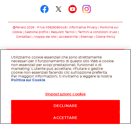
Seguici su facebook
Seguici su twitter
Seguici su you
Seguici su 
@Ferrero 2026 - P.IVA 03629090048
Informativa Privacy
Politiche sui
cookie
Gestione profilo
Requisiti Tecnici
Termini e condizioni d’uso
Contattaci
Mappa del sito
Accessibilità
Sitemap
Cookie Policy
Utilizziamo cookie essenziali che sono strettamente
necessari per il funzionamento di questo sito Web e cookie
non essenziali per scopi prestazionali, funzionali o di
marketing. L'utente può accettare, rifiutare o gestire
cookie non essenziali facendo clic sull'opzione preferita.
Per maggiori informazioni, ti invitiamo a leggere la nostra
Politica sui Cookie
.
Impostazioni cookie
Acquista ora
DECLINARE
ACCETTARE