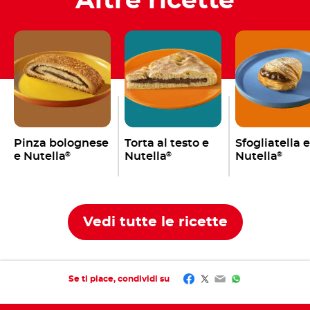
Altre ricette
Pinza bolognese
Torta al testo e
Sfogliatella e
e Nutella
Nutella
Nutella
®
®
®
Vedi tutte le ricette
Facebook
Twitter
Email
WhatsApp
Se ti piace, condividi su