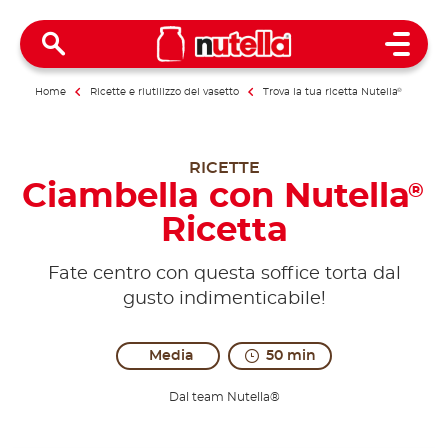
Open 
Home
Ricette e riutilizzo del vasetto
Trova la tua ricetta Nutella
®
RICETTE
Ciambella con Nutella
®
Ricetta
Fate centro con questa soffice torta dal
gusto indimenticabile!
Media
50 min
Dal team Nutella®