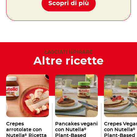
Scopri di più
LASCIATI ISPIRARE
Altre ricette
Crepes
Pancakes vegani
Crepes Vega
arrotolate con
con Nutella
con Nutella
®
®
Nutella
Ricetta
Plant-Based
Plant-Based
®