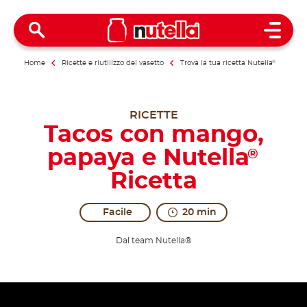
Open 
Home
Ricette e riutilizzo del vasetto
Trova la tua ricetta Nutella
®
RICETTE
Tacos con mango,
papaya e Nutella
®
Ricetta
Facile
20 min
Dal team Nutella®