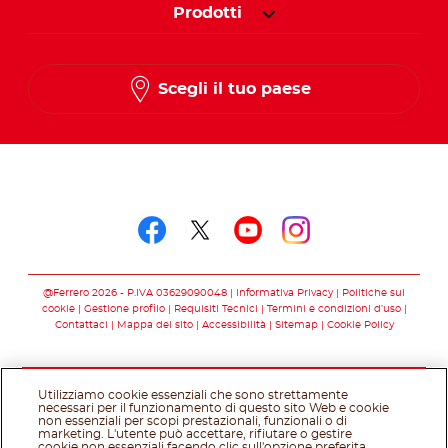
Prodotti
Scegli il tuo paese
Seguici su
Seguici su facebook
Seguici su twitter
Seguici su you
Seguici su 
@Ferrero 2026 - P.IVA 03629090048
Informativa Privacy
Politiche sui
cookie
Gestione profilo
Requisiti Tecnici
Termini e condizioni d’uso
Contattaci
Mappa del sito
Accessibilità
Sitemap
Cookie Policy
Utilizziamo cookie essenziali che sono strettamente
necessari per il funzionamento di questo sito Web e cookie
non essenziali per scopi prestazionali, funzionali o di
marketing. L'utente può accettare, rifiutare o gestire
cookie non essenziali facendo clic sull'opzione preferita.