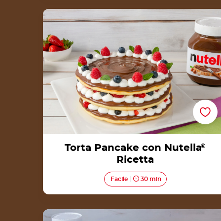
Torta Pancake con Nutella® Ricetta
Torta Pancake con Nutella
®
Ricetta
Facile
30 min
Biscotti allo yogurt con Nutella® Ricetta