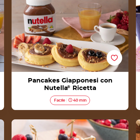
Pancakes Giapponesi con
Nutella
®
Ricetta
Facile
40 min
Mini pancake con Nutella® e frutta Ricetta