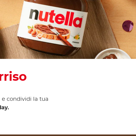
own
rriso
 e condividi la tua
day.