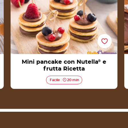
Mini pancake con Nutella
®
e
frutta Ricetta
Facile
20 min