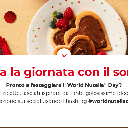
Scroll D
ia la giornata con il so
®
Pronto a festeggiare il World Nutella
Day?
e ricette, lasciati ispirare da tante golosissime idee
azione sui social usando l'hashtag
#worldnutella