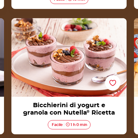
Bicchierini di yogurt e granola con Nutella®
Ricetta
Bicchierini di yogurt e
granola con Nutella
®
Ricetta
Facile
1 h 0 min