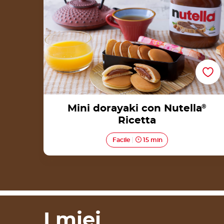
Mini dorayaki con Nutella
®
Ricetta
Facile
15 min
I miei