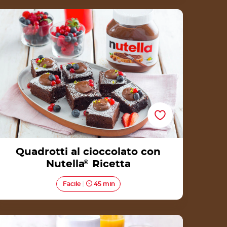
Quadrotti al cioccolato con Nutella® Ricetta
Quadrotti al cioccolato con
Nutella
®
Ricetta
Facile
45 min
Pancake senza glutine ai mirtilli con Nutella®