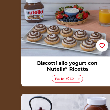
Biscotti allo yogurt con
Nutella
®
Ricetta
Facile
30 min
Mini dorayaki con Nutella® Ricetta