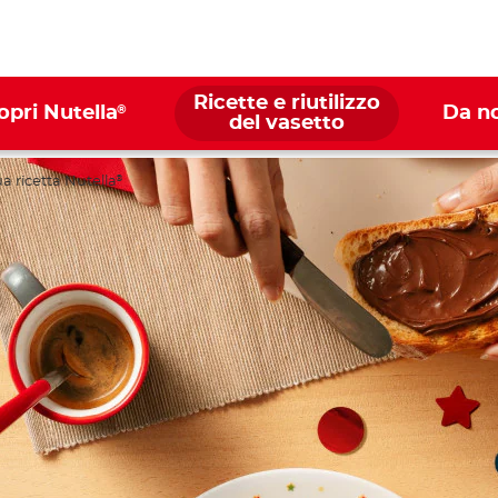
Ricette e riutilizzo
®
opri Nutella
Da n
del vasetto
ua ricetta Nutella
®