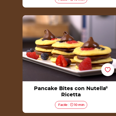
Pancake Bites con Nutella® Ricetta
Pancake Bites con Nutella
®
Ricetta
Facile
10 min