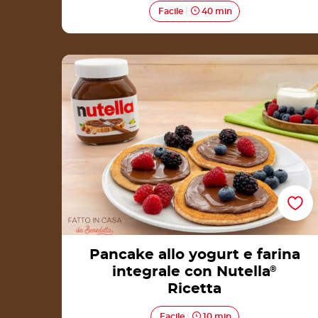
Facile
40 min
Pancake allo yogurt e farina integrale con
Nutella® Ricetta
Pancake allo yogurt e farina
integrale con Nutella
®
Ricetta
Facile
10 min