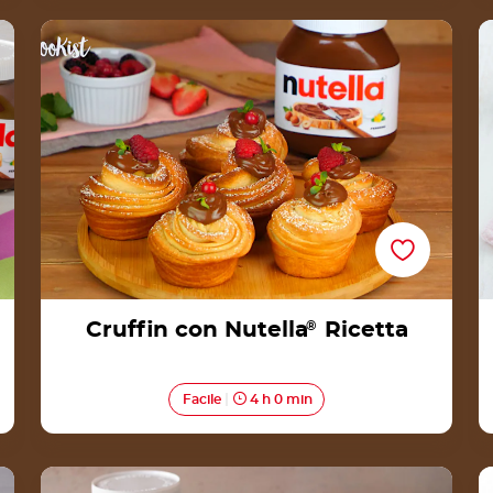
Cruffin con Nutella® Ricetta
Cruffin con Nutella
®
Ricetta
Facile
4 h 0 min
Pancakes Giapponesi con Nutella® Ricetta