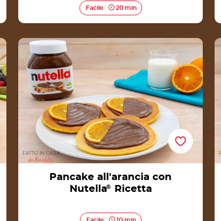
Facile
20 min
Pancake all'arancia con Nutella® Ricetta
Pancake all'arancia con
Nutella
®
Ricetta
Facile
10 min