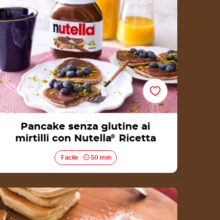
Ricetta
Pancake senza glutine ai
mirtilli con Nutella
®
Ricetta
Facile
50 min
Pancakes con Nutella® Ricetta