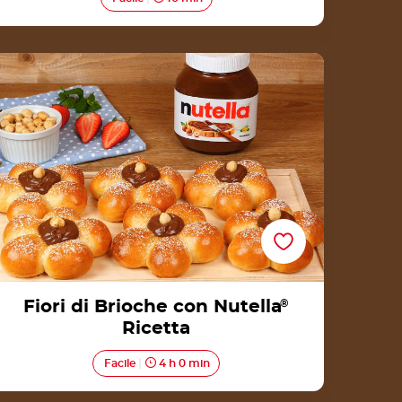
Fiori di Brioche con Nutella® Ricetta
Fiori di Brioche con Nutella
®
Ricetta
Facile
4 h 0 min