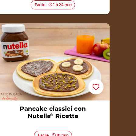
Facile
1 h 24 min
Pancake classici con Nutella® Ricetta
Pancake classici con
Nutella
®
Ricetta
Facile
10 min