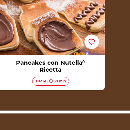
Pancakes con Nutella
®
Ricetta
Facile
30 min