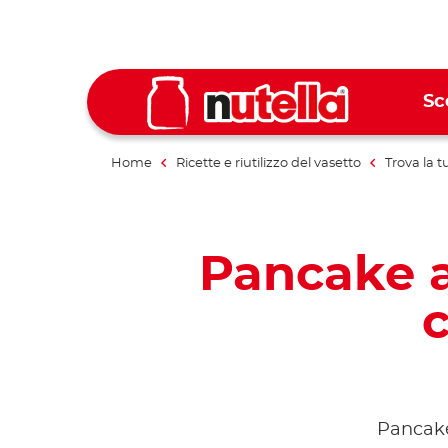
Sc
Home
Ricette e riutilizzo del vasetto
Trova la t
Pancake al
c
Pancake