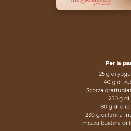
Per la pas
125 g di yogu
40 g di zu
Scorza grattugiat
250 g di 
80 g di olio
230 g di farina in
mezza bustina di li