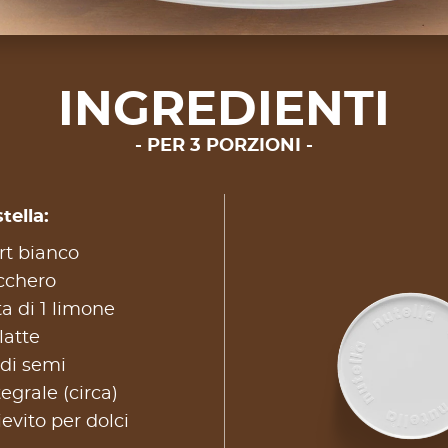
INGREDIENTI
PER 3 PORZIONI
tella:
rt bianco
cchero
a di 1 limone
latte
 di semi
tegrale (circa)
evito per dolci