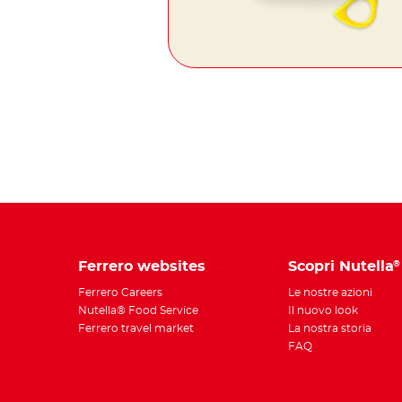
Ferrero websites
Scopri Nutella
®
Ferrero Careers
Le nostre azioni
Nutella® Food Service
Il nuovo look
Ferrero travel market
La nostra storia
FAQ