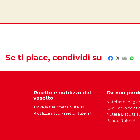
Se ti piace, condividi su
Facebook
Twitter
Email
Wha
Ricette e riutilizzo del
Da non perd
vasetto
Nutella
buongio
®
Trova la tua ricetta Nutella
®
Quelli della colaz
Riutilizza il tuo vasetto Nutella
®
Nutella Biscuits 
Pane e Nutella
®