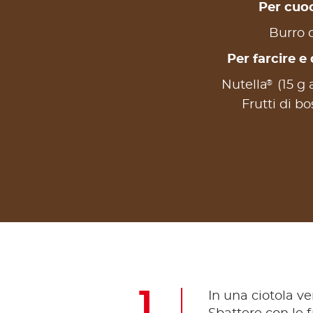
Per cuo
Burro q
Per farcire e
®
Nutella
(15 g 
Frutti di bo
In una ciotola ve