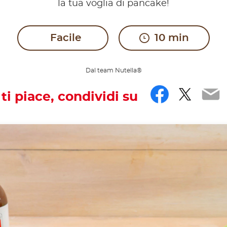
la tua voglia di pancake!
Facile
10 min
Dal team Nutella®
Facebo
Twitt
Em
 ti piace, condividi su