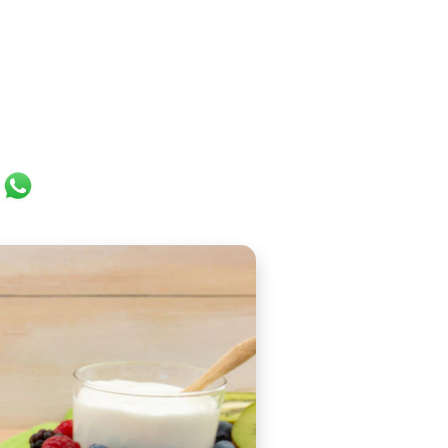
ok
er
ail
WhatsApp