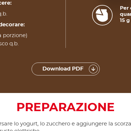
cere:
Per 
.b.
quan
15 g
 decorare:
a porzione)
sco q.b.
Download PDF
PREPARAZIONE
rsare lo yogurt, lo zucchero e aggiungere la scorza