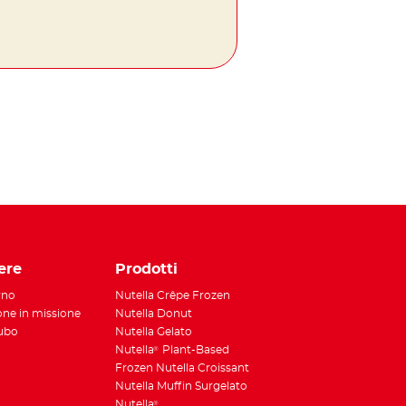
tsApp
ere
Prodotti
rno
Nutella Crêpe Frozen
ione in missione
Nutella Donut
Tubo
Nutella Gelato
Nutella
Plant-Based
®
Frozen Nutella Croissant
Nutella Muffin Surgelato
Nutella
®