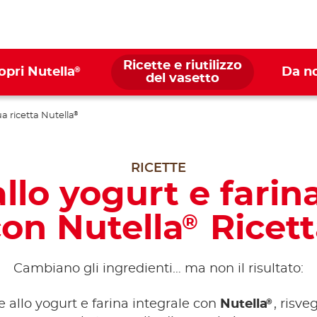
Ricette e riutilizzo
®
opri Nutella
Da n
del vasetto
ua ricetta Nutella
®
RICETTE
lo yogurt e farin
on Nutella
Ricett
®
Cambiano gli ingredienti… ma non il risultato:
®
 allo yogurt e farina integrale con
Nutella
, risve