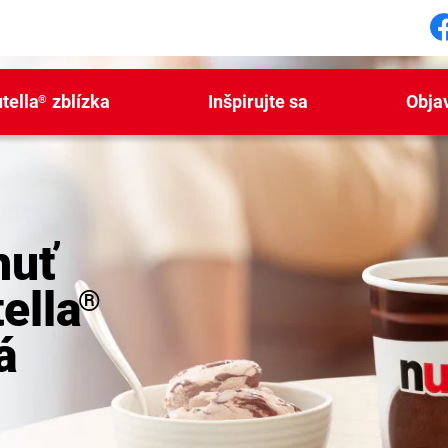
S
tella
zblízka
Inšpirujte sa
Obja
®
huť
ella
®
á