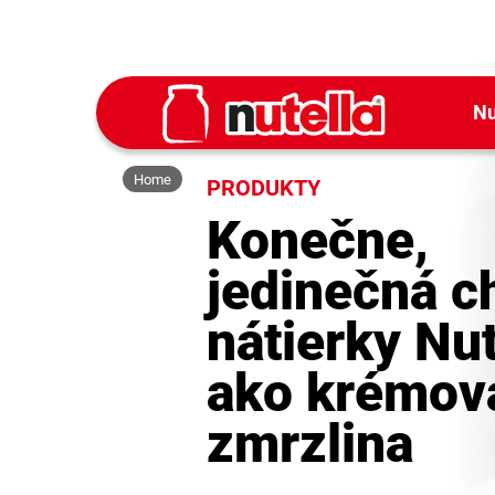
Nu
Home
PRODUKTY
Konečne,
jedinečná c
nátierky Nut
ako krémov
zmrzlina