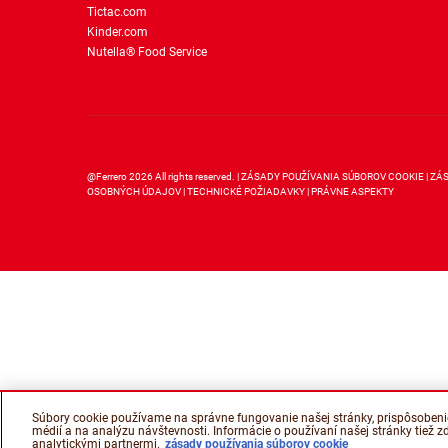
Tictac.com
Kinder.com
Nutella® Food Service
@Ferrero 2026 All rights reserved.
ZÁSADY POUŽÍVANIA SÚBOROV COOKIE
ZÁ
OSOBNÝCH ÚDAJOV
TECHNICKÉ POŽIADAVKY
PRÁVNE ASPEKTY
Súbory cookie používame na správne fungovanie našej stránky, prispôsobeni
médií a na analýzu návštevnosti. Informácie o používaní našej stránky tiež
analytickými partnermi.
zásady používania súborov cookie