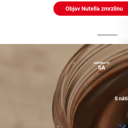
Objav Nutella zmrzlinu
Nutella
INŠPIRUJTE
®
zblízka
SA
S nát