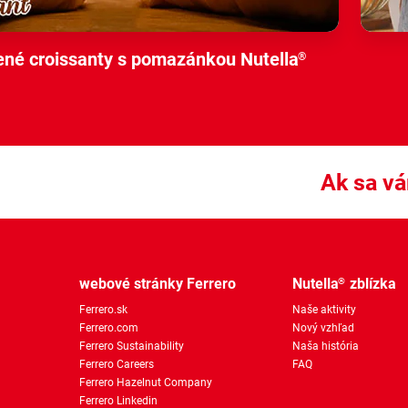
né croissanty s pomazánkou Nutella
®
Ak sa vá
webové stránky Ferrero
Nutella
zblízka
®
Ferrero.sk
Naše aktivity
Ferrero.com
Nový vzhľad
Ferrero Sustainability
Naša história
Ferrero Careers
FAQ
Ferrero Hazelnut Company
Ferrero Linkedin