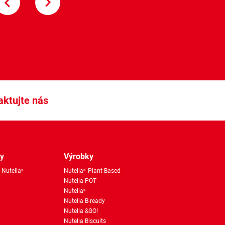
Nutella Biscuits
aktujte nás
ky
Výrobky
 Nutella
Nutella
Plant-Based
®
®
Nutella POT
Nutella
®
Nutella B-ready
Nutella &GO!
Nutella Biscuits