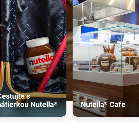
Cestujte s
nátierkou Nutella
Nutella
Cafe
®
®
Zistite viac
Zistite viac