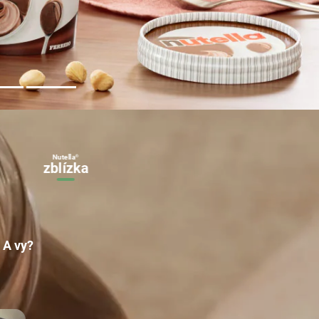
Nutella
INŠPIRUJTE
®
zblízka
SA
 A vy?