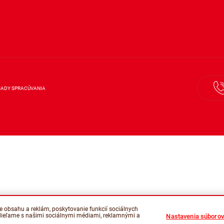
SADY SPRACÚVANIA
e obsahu a reklám, poskytovanie funkcií sociálnych
 zdieľame s našimi sociálnymi médiami, reklamnými a
Nastavenia súborov