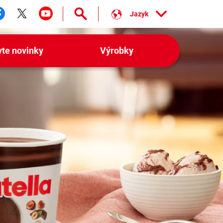
Jazyk
ledujte nás facebook
Sledujte nás twitter
Sledujte nás youtube
vte novinky
Výrobky