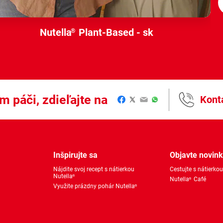
Nutella
Plant-Based - sk
®
m páči, zdieľajte na
Kont
Facebook
Twitter
Email
WhatsApp
Inšpirujte sa
Objavte novin
Nájdite svoj recept s nátierkou
Cestujte s nátierkou
Nutella
®
Nutella
Café
®
Využite prázdny pohár Nutella
®