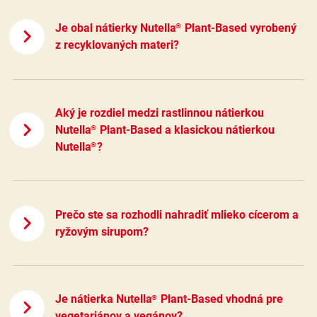
Je obal nátierky Nutella
Plant-Based vyrobený
®
z recyklovaných materi?
Aký je rozdiel medzi rastlinnou nátierkou
Nutella
Plant-Based a klasickou nátierkou
®
Nutella
?
®
Prečo ste sa rozhodli nahradiť mlieko cícerom a
ryžovým sirupom?
Je nátierka Nutella
Plant-Based vhodná pre
®
vegetariánov a vegánov?