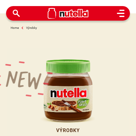
Open M
Home
Výrobky
new
VÝROBKY