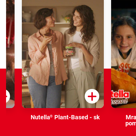
Nutella
Plant-Based - sk
Mra
®
pom