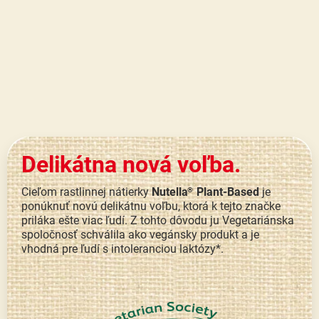
Delikátna nová voľba.
Cieľom rastlinnej nátierky
Nutella
Plant-Based
je
®
ponúknuť novú delikátnu voľbu, ktorá k tejto značke
priláka ešte viac ľudí. Z tohto dôvodu ju Vegetariánska
spoločnosť schválila ako vegánsky produkt a je
vhodná pre ľudí s intoleranciou laktózy*.