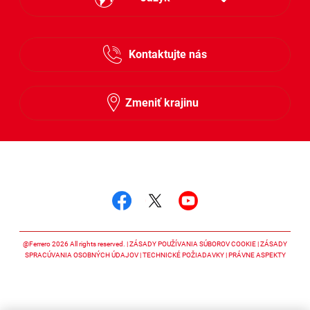
Česky
Kontaktujte nás
Slovensky
Zmeniť krajinu
Sledujte nás
Sledujte nás facebook
Sledujte nás twitter
Sledujte nás y
@Ferrero 2026 All rights reserved.
ZÁSADY POUŽÍVANIA SÚBOROV COOKIE
ZÁSADY
SPRACÚVANIA OSOBNÝCH ÚDAJOV
TECHNICKÉ POŽIADAVKY
PRÁVNE ASPEKTY