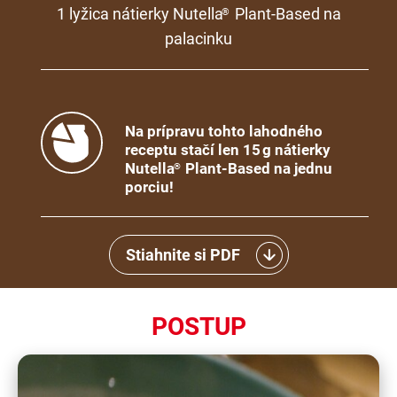
1 lyžica nátierky Nutella
Plant-Based na
®
palacinku
Na prípravu tohto lahodného
receptu stačí len 15 g nátierky
Nutella
Plant-Based na jednu
®
porciu!
Stiahnite si PDF
POSTUP