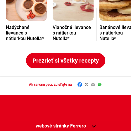
Nadýchané
Vianočné lievance
Banánové liev
lievance s
s nátierkou
s nátierkou
nátierkou Nutella
Nutella
Nutella
®
®
®
Prezrieť si všetky recepty
Facebook
Twitter
Email
WhatsApp
Ak sa vám páči, zdieľajte na
webové stránky Ferrero