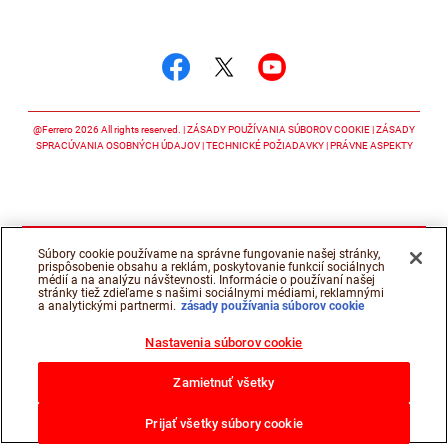
Sledujte nás
Sledujte nás facebook
Sledujte nás twitter
Sledujte nás y
@Ferrero 2026 All rights reserved.
ZÁSADY POUŽÍVANIA SÚBOROV COOKIE
ZÁSADY
SPRACÚVANIA OSOBNÝCH ÚDAJOV
TECHNICKÉ POŽIADAVKY
PRÁVNE ASPEKTY
Súbory cookie používame na správne fungovanie našej stránky,
prispôsobenie obsahu a reklám, poskytovanie funkcií sociálnych
médií a na analýzu návštevnosti. Informácie o používaní našej
stránky tiež zdieľame s našimi sociálnymi médiami, reklamnými
a analytickými partnermi.
zásady používania súborov cookie
Nastavenia súborov cookie
Zamietnuť všetky
Prijať všetky súbory cookie