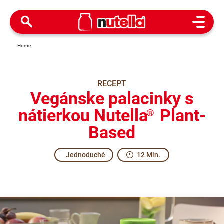
Open M
Home
RECEPT
Vegánske palacinky s
nátierkou Nutella
Plant-
®
Based
Jednoduché
12 Min.