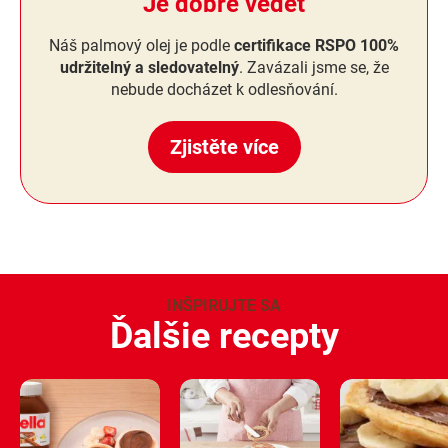
Je dobré vědět
Náš palmový olej je podle
certifikace RSPO 100%
udržitelný a sledovatelný
. Zavázali jsme se, že
nebude docházet k odlesňování.
Zjistěte více
INŠPIRUJTE SA
Ďalšie recepty