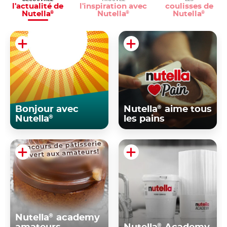
l'actualité
de
l'inspiration
avec
coulisses
de
Nutella
Nutella
Nutella
®
®
®
®
Bonjour avec
Nutella
aime tous
®
Nutella
les pains
®
Nutella
academy
®