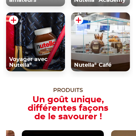
amateurs
Nutella
Academy
Voyager avec
®
®
Nutella
Nutella
Café
PRODUITS
Un goût unique,
différentes façons
de le savourer !