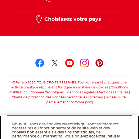
Choisissez votre pays
Suivez-nous sur
Suivez-nous sur facebo
Suivez-nous sur twit
Suivez-nous sur
Suivez-nous 
Suivez-nou
@Ferrero 2026. TOUS DROITS RÉSERVÉS. Pour votre santé pratiquez une
activité physique régulière.
Politique en matière de cookies
Conditions
d'utilisation
Données Techniques
Mentions Légales
Mentions sanitaires
Charte de protection des données personnelles
Sitemap
Accessibilité :
partiellement conforme (56%)
Nous utilisons des cookies essentiels qui sont strictement
nécessaires au fonctionnement de ce site web et des
cookies non essentiels à des fins statistiques, de
performance ou marketing. Vous pouvez accepter, refuser